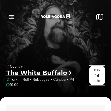
Country
Nov
The White Buffalo
14
Tork n' Roll • Rebouças • Curitiba • PR
Sáb
19:00