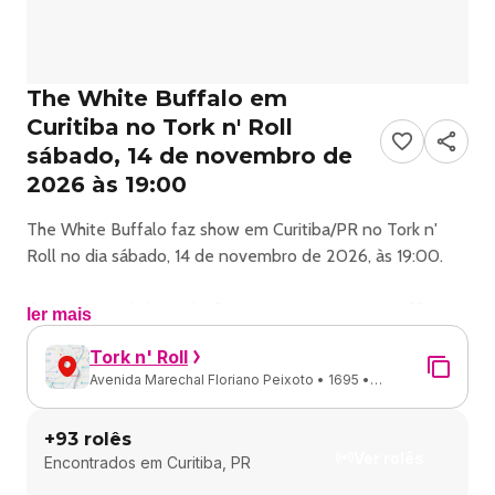
The White Buffalo em
Curitiba no Tork n' Roll
sábado, 14 de novembro de
2026 às 19:00
The White Buffalo faz show em Curitiba/PR no Tork n'
Roll no dia sábado, 14 de novembro de 2026, às 19:00.
O evento será do estilo Country e promete reunir fãs
ler mais
para uma noite especial de música ao vivo.
Tork n' Roll
Avenida Marechal Floriano Peixoto • 1695 •
O show acontece no Tork n' Roll, um espaço conhecido
Rebouças • Curitiba - PR
por receber eventos na cidade de Curitiba.
+
93
rolês
Ver rolês
Encontrados em
Curitiba, PR
Endereço: Av. Mal. Floriano Peixoto, 1695 - Rebouças,
Curitiba - PR, 80230-110, Brasil.