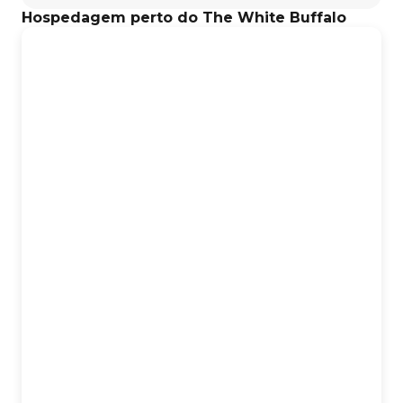
Hospedagem perto do The White Buffalo
Ingressos disponíveis pelo canal oficial. Confira no link
oficial do evento:
https://fastix.com.br/events/the-white-buffalo-em-curitiba.
Instagram do local:
https://www.instagram.com/torkandroll/.
Instagram do artista:
https://www.instagram.com/buffaloco/.
O show de The White Buffalo promete atrair fãs na
cidade de Curitiba.
Perguntas frequentes sobre o evento: