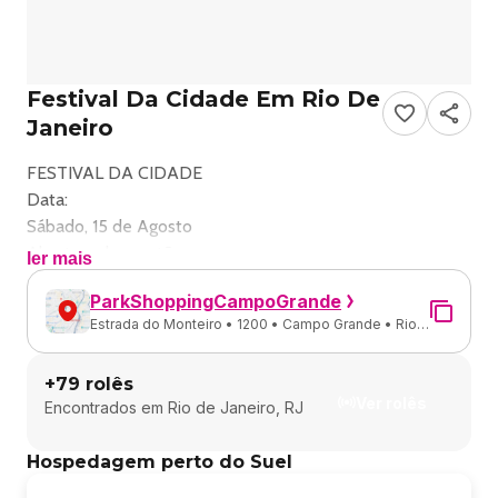
Festival Da Cidade Em Rio De
Janeiro
FESTIVAL DA CIDADE
Data:
Sábado, 15 de Agosto
Abertura dos portões:
ler mais
13
ParkShoppingCampoGrande
h00
Estrada do Monteiro • 1200 • Campo Grande • Rio
Local:
de Janeiro - RJ
ParkShopping CampoGrande - Rio de Janeiro, RJ
+
79
rolês
______________________________________
Ver rolês
Encontrados em
Rio de Janeiro, RJ
Instagram do evento
@festivaldacidade
Hospedagem perto do Suel
______________________________________
Descrição do evento