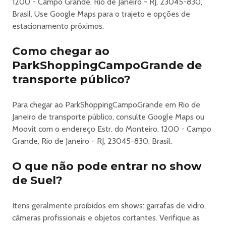
Proibida a venda de bebida alcoólica para menores de 18
1200 - Campo Grande, Rio de Janeiro - RJ, 23045-830,
anos (Lei Federal 13.106/16).
Brasil. Use Google Maps para o trajeto e opções de
•
estacionamento próximos.
O descumprimento da classificação indicativa pode
Como chegar ao
impedir a entrada no evento sem direito a reembolso.
______________________________________
ParkShoppingCampoGrande de
Informações importantes sobre ingressos
transporte público?
Meia solidária:
O benefício é concedido mediante a entrega de 1kg de
Para chegar ao ParkShoppingCampoGrande em Rio de
alimento não perecível por ingresso na entrada do
Janeiro de transporte público, consulte Google Maps ou
evento. Todos os alimentos arrecadados serão doados
Moovit com o endereço Estr. do Monteiro, 1200 - Campo
para instituições parceiras.
Grande, Rio de Janeiro - RJ, 23045-830, Brasil.
Pessoas com deficiência (PCD) possuem o direito a meia
entrada por Lei. A comprovação do direito ao benefício é
O que não pode entrar no show
obrigatória e será exigida na entrada do evento.
de Suel?
______________________________________
Transferência de ingresso
Itens geralmente proibidos em shows: garrafas de vidro,
Agora você pode transferir seu ingresso de forma prática
câmeras profissionais e objetos cortantes. Verifique as
e segura, diretamente pelo APP ou site da Q2 Ingressos,