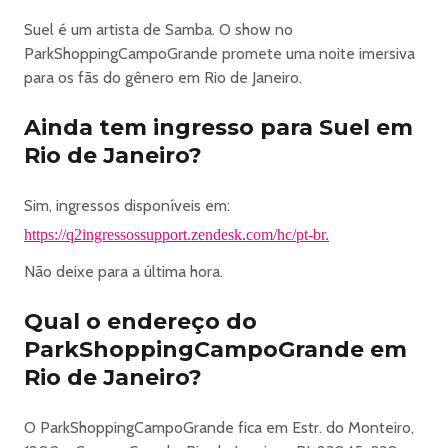
Atendimento de garçons exclusivos.
Suel é um artista de Samba. O show no
Classificação:
ParkShoppingCampoGrande promete uma noite imersiva
16 anos +.
para os fãs do gênero em Rio de Janeiro.
______________________________________
Informações importantes
Ainda tem ingresso para Suel em
•
Rio de Janeiro?
Classificação do evento: 16+
Menores de 16 anos
Sim, ingressos disponíveis em:
somente
acompanhados dos pais ou responsáveis legais, mediante
https://q2ingressossupport.zendesk.com/hc/pt-br.
apresentação de documento oficial com foto. Sujeito à
Não deixe para a última hora.
alteração por decisão judicial.
•
Qual o endereço do
Setor
ParkShoppingCampoGrande em
OPEN BEER
Rio de Janeiro?
Classificação:
18 anos +.
•
O ParkShoppingCampoGrande fica em Estr. do Monteiro,