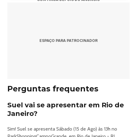
•
Sorriso Maroto
• Suel
• Tiee
• Farias
Cronograma/ordem/horário das apresentações será
ESPAÇO PARA PATROCINADOR
divulgado em breve nas redes sociais oficiais do evento.
______________________________________
Setores
•
FRONTSTAGE
Acesso à frente do palco
Perguntas frequentes
Bebidas e comidas comercializadas
Praça de alimentação
Setor de banheiros exclusivos.
Suel vai se apresentar em Rio de
Classificação:
Janeiro?
16 anos +.
• OPEN BEER
Sim! Suel se apresenta Sábado (15 de Ago) às 13h no
Acesso à frente do palco
ParkShoppingCampoGrande, em Rio de Janeiro - RJ.