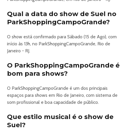
Open Bar:
Água, Cerveja Amstel, Refrigerante Coca-Cola e Coca-
Qual a data do show de Suel no
Cola Zero
ParkShoppingCampoGrande?
Praça de Alimentação comercializada
Setores de Banheiros exclusivos
O show está confirmado para Sábado (15 de Ago), com
Classificação:
início às 13h, no ParkShoppingCampoGrande, Rio de
18 anos +.
Janeiro - RJ.
• CAMAROTES P/12 PESSOAS
Acesso ao lounge
O ParkShoppingCampoGrande é
Piso elevado
bom para shows?
Setores de banheiros exclusivos
Bebidas e comidas comercializadas praça de alimentação
Atendimento de garçons exclusivos.
O ParkShoppingCampoGrande é um dos principais
Classificação:
espaços para shows em Rio de Janeiro, com sistema de
16 anos +.
som profissional e boa capacidade de público.
• LOUNGE
Acesso ao Frontstage
Que estilo musical é o show de
Setores de banheiros exclusivos
Suel?
Bebidas e comidas comercializadas praça de alimentação