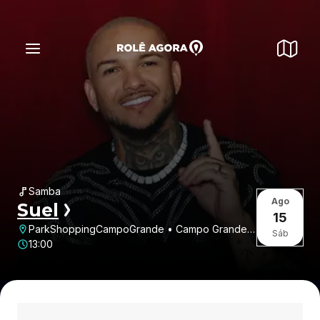
Samba
Ago
Suel
15
ParkShoppingCampoGrande • Campo Grande •
Sáb
Rio de Janeiro • RJ
13:00