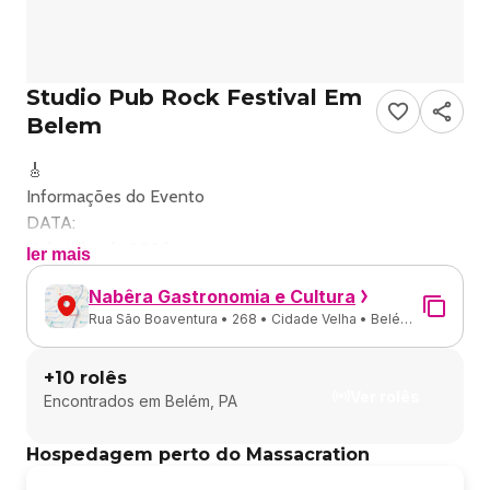
Studio Pub Rock Festival Em
Belem
🎸
Informações do Evento
DATA:
11 de julho de 2026
ler mais
LOCAL:
Nabêra Gastronomia e Cultura
Nabêra, Belém 📍
Rua São Boaventura • 268 • Cidade Velha • Belém -
HORÁRIO:
PA
16:00
+
10
rolês
🎶
Ver rolês
Encontrados em
Belém, PA
Sobre o Evento
O Studio Pub Rock Festival celebra o Dia Mundial do Rock
Hospedagem perto do Massacration
com uma apresentação especial da banda Massacration.
Conhecida por seu estilo irreverente e energético, a