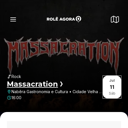
Rock
Jul
Massacration
11
Nabêra Gastronomia e Cultura • Cidade Velha •
Sáb
Belém • PA
16:00