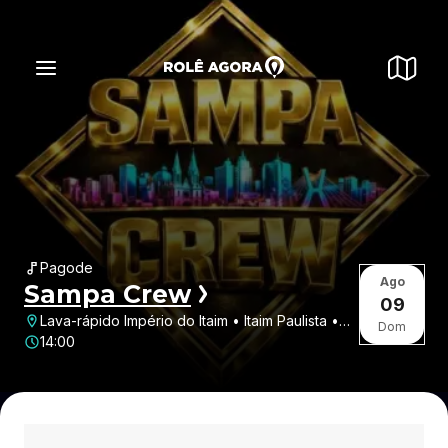
Pagode
Ago
Sampa Crew
09
Lava-rápido Império do Itaim • Itaim Paulista •
Dom
São Paulo • SP
14:00