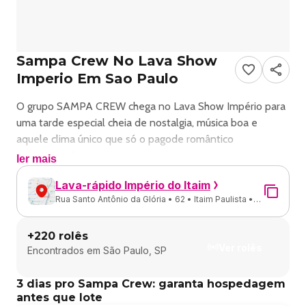
Sampa Crew No Lava Show
Imperio Em Sao Paulo
O grupo SAMPA CREW chega no Lava Show Império para
uma tarde especial cheia de nostalgia, música boa e
aquele clima único que só o pagode romântico
proporciona!
ler mais
Além da atração principal, o evento conta com:
Lava-rápido Império do Itaim
• DJ Will
Rua Santo Antônio da Glória • 62 • Itaim Paulista •
• Papel Principal
São Paulo - SP
Teremos narguilé no local
+
220
rolês
Rua Santo Antônio da Glória, 62 — Itaim Paulista
Ver rolês
Encontrados em
São Paulo, SP
Domingo às 14h
Garanta já seu ingresso e venha viver essa experiência!
3 dias pro Sampa Crew: garanta hospedagem
antes que lote