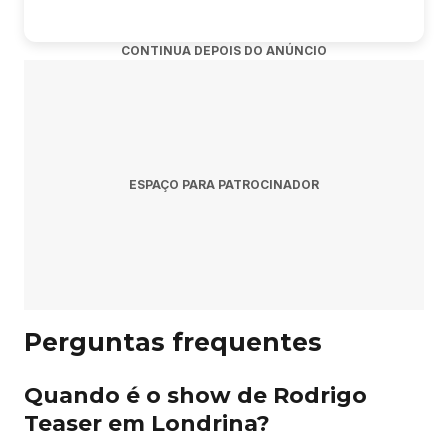
Resposta: O show acontece sexta-feira, 20 de novembro
de 2026 às 20:00.
CONTINUA DEPOIS DO ANÚNCIO
Pergunta: Onde acontece o evento?
Resposta: O evento acontece no Teatro Marista Londrina
em Londrina.
ESPAÇO PARA PATROCINADOR
Pergunta: Onde comprar ingressos?
Resposta: Os ingressos podem ser adquiridos no link
oficial do evento:
https://site.blueticket.com.br/evento/40222/rodrigo-teaser-
tributo-ao-rei-do-pop-em-londrina-pr.
Perguntas frequentes
Quando é o show de Rodrigo
Rodrigo Teaser - Tributo Ao Rei Do Pop Em Londrina
Teaser em Londrina?