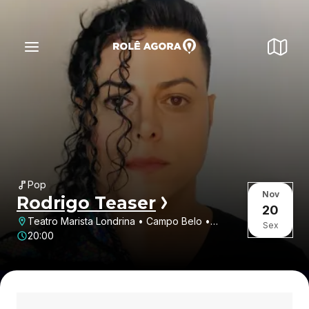
Pop
Nov
Rodrigo Teaser
20
Teatro Marista Londrina • Campo Belo •
Sex
Londrina • PR
20:00