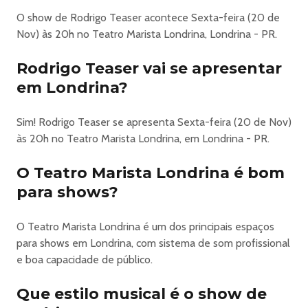
O Maior Tributo a Michael Jackson do Mundo retorna a
O show de Rodrigo Teaser acontece Sexta-feira (20 de
Londrina/PR
Nov) às 20h no Teatro Marista Londrina, Londrina - PR.
Depois de uma trajetória consagrada em mais de 15
países e 4 continentes — incluindo Broadway, em Nova
Rodrigo Teaser vai se apresentar
York, Dubai, China e mais — o espetáculo “Tributo ao Rei
em Londrina?
do Pop” volta a Londrina em grande estilo, no palco do
Teatro Marista.
Reconhecido mundialmente como uma das maiores
Sim! Rodrigo Teaser se apresenta Sexta-feira (20 de Nov)
homenagens a Michael Jackson já feita, o show apresenta
às 20h no Teatro Marista Londrina, em Londrina - PR.
uma megaprodução com elevadores cênicos, banda ao
O Teatro Marista Londrina é bom
vivo, bailarinos, figurinos fiéis aos originais e diversas
surpresas que recriam a atmosfera dos lendários
para shows?
videoclipes do artista. No repertório, os maiores sucessos
da carreira de Michael Jackson, Para proporcionar ao
O Teatro Marista Londrina é um dos principais espaços
público uma experiência imersiva, emocionante e
para shows em Londrina, com sistema de som profissional
inesquecível o show conta com supervisão coreográfica
e boa capacidade de público.
de LaVelle Smith Jr (coreógrafo original de Michael
Jackson) e supervisão musical de Kevin Dorsey (co-diretor
Que estilo musical é o show de
musical de Michael Jackson). Mais de 1 milhão de pessoas