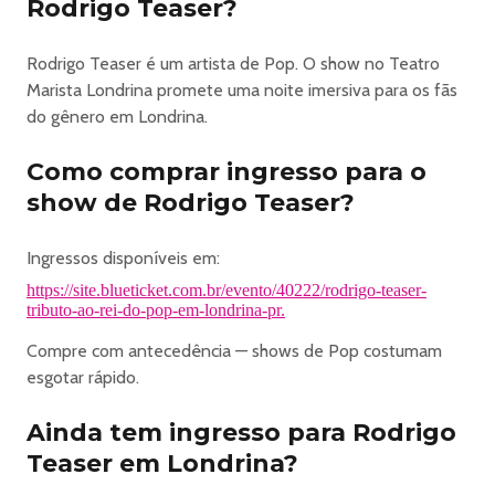
Rodrigo Teaser?
já assistiram e você não pode perder.
Rodrigo Teaser é um artista de Pop. O show no Teatro
https://site.blueticket.com.br/evento/40222/rodrigo-teaser-
Marista Londrina promete uma noite imersiva para os fãs
tributo-ao-rei-do-pop-em-londrina-pr
do gênero em Londrina.
Como comprar ingresso para o
show de Rodrigo Teaser?
Ingressos disponíveis em:
https://site.blueticket.com.br/evento/40222/rodrigo-teaser-
tributo-ao-rei-do-pop-em-londrina-pr.
Compre com antecedência — shows de Pop costumam
esgotar rápido.
Ainda tem ingresso para Rodrigo
Teaser em Londrina?