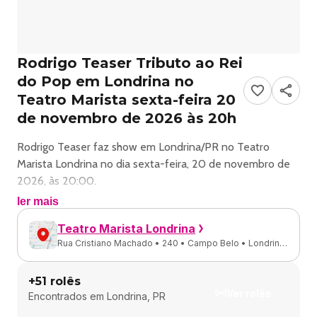
Rodrigo Teaser Tributo ao Rei
do Pop em Londrina no
Teatro Marista sexta-feira 20
de novembro de 2026 às 20h
Rodrigo Teaser faz show em Londrina/PR no Teatro
Marista Londrina no dia sexta-feira, 20 de novembro de
2026, às 20:00.
ler mais
O evento será do estilo Pop e promete reunir fãs para
Teatro Marista Londrina
uma noite especial de música ao vivo.
Rua Cristiano Machado • 240 • Campo Belo • Londrina
- PR
O show acontece no Teatro Marista Londrina, um espaço
+
51
rolês
conhecido por receber eventos na cidade de Londrina.
Ver rolês
Encontrados em
Londrina, PR
Ingressos disponíveis pelo site.blueticket.com.br. Confira