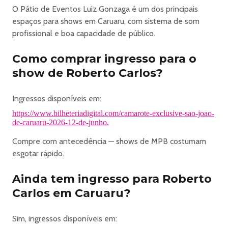
foguetes, objetos cortantes ou contundentes ou outros
O Pátio de Eventos Luiz Gonzaga é um dos principais
que possam causar ferimentos a terceiros.
espaços para shows em Caruaru, com sistema de som
· A entrada de alimentos e bebidas de quaisquer natureza
profissional e boa capacidade de público.
é proibida.
. Proibido o consumo de bebidas alcoólicas por menores
Como comprar ingresso para o
de idade.
show de Roberto Carlos?
· Observe a classificação do evento.
· O titular do ingresso declara expressamente aceitar que
Ingressos disponíveis em:
sua imagem e áudio possam ser captados e gravados
durante a realização do evento e cede de modo gratuito
https://www.bilheteriadigital.com/camarote-exclusive-sao-joao-
de-caruaru-2026-12-de-junho.
e definitivo, todos os direitos de imagem e áudio para
todos os fins.
Compre com antecedência — shows de MPB costumam
· Não nos responsabilizamos por ingressos comprados a
esgotar rápido.
terceiros, ou seja, use sempre os canais oficias do evento.
· Desconfie sempre de ingressos abaixo do valor de
Ainda tem ingresso para Roberto
mercado e muita facilidade na compra.
Carlos em Caruaru?
· Não compre ingressos a CAMBISTAS.
· O ingresso é um título ao portador. Em caso de roubo,
Sim, ingressos disponíveis em:
furto ou fenômeno da natureza, não reimprimimos