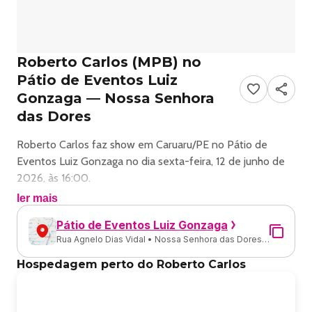
Roberto Carlos (MPB) no
Pátio de Eventos Luiz
Gonzaga — Nossa Senhora
das Dores
Roberto Carlos faz show em Caruaru/PE no Pátio de
Eventos Luiz Gonzaga no dia sexta-feira, 12 de junho de
2026, às 16:00.
ler mais
O evento será do estilo MPB e promete reunir fãs para
Pátio de Eventos Luiz Gonzaga
uma noite especial de música ao vivo.
Rua Agnelo Dias Vidal • Nossa Senhora das Dores •
Caruaru - PE
O show acontece no Pátio de Eventos Luiz Gonzaga, um
Hospedagem perto do Roberto Carlos
espaço conhecido por receber eventos na cidade de
Caruaru.