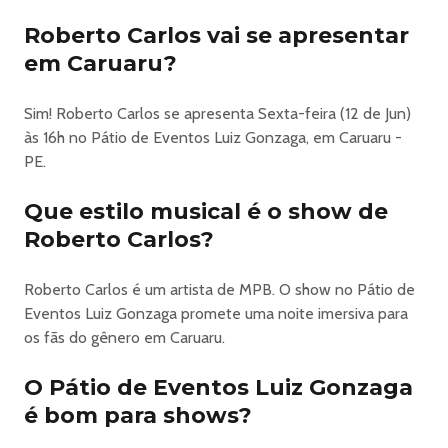
Roberto Carlos vai se apresentar
EVENTO: CAMAROTE EXCLUSIVE SÃO JOÃO DE
em Caruaru?
CARUARU 2026
DATA: 12 DE JUNHO
Sim! Roberto Carlos se apresenta Sexta-feira (12 de Jun)
HORÁRIO: 19h
às 16h no Pátio de Eventos Luiz Gonzaga, em Caruaru -
LOCAL: PÁTIO DE EVENTOS DE CARUARU
PE.
ATRAÇÕES: BATISTA LIMA, ROBERTO CARLOS
COMPREI O INGRESSO PELO SITE / APLICATIVO, COMO
Que estilo musical é o show de
VOU ENTRAR NO EVENTO?
Roberto Carlos?
Basta apresentar o ingresso através do aplicativo da
Bilheteria Digital. A validação é feita pelo código de
barras. Lembre-se que não será aceito print do ingresso!
Roberto Carlos é um artista de MPB. O show no Pátio de
Você também pode consultar outras dúvidas sobre
Eventos Luiz Gonzaga promete uma noite imersiva para
ingressos na Central de Ajuda > Ingressos.
os fãs do gênero em Caruaru.
INFORMAÇÕES IMPORTANTES:
· O ingresso é válido apenas para o local e setor indicado.
O Pátio de Eventos Luiz Gonzaga
· É proibido o acesso às dependências do evento de
é bom para shows?
pessoas portando armas de qualquer tipo, caixas,