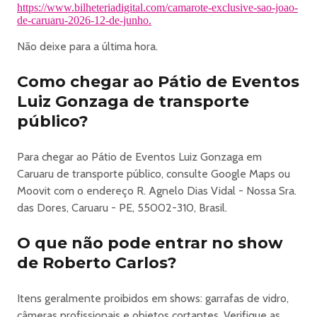
https://www.bilheteriadigital.com/camarote-exclusive-sao-joao-
ingresso.
de-caruaru-2026-12-de-junho.
· Não dobre o ingresso e proteja o código de barra. Guarde
em um local seco e seguro.
Não deixe para a última hora.
Os valores dos ingressos nos pontos de venda físicos
podem variar de acordo com a forma de pagamento. Lei:
Como chegar ao Pátio de Eventos
Lei 13.455/2017
Luiz Gonzaga de transporte
público?
https://www.bilheteriadigital.com/camarote-exclusive-sao-joao-
de-caruaru-2026-12-de-junho
Para chegar ao Pátio de Eventos Luiz Gonzaga em
Caruaru de transporte público, consulte Google Maps ou
Moovit com o endereço R. Agnelo Dias Vidal - Nossa Sra.
das Dores, Caruaru - PE, 55002-310, Brasil.
O que não pode entrar no show
de Roberto Carlos?
Itens geralmente proibidos em shows: garrafas de vidro,
câmeras profissionais e objetos cortantes. Verifique as