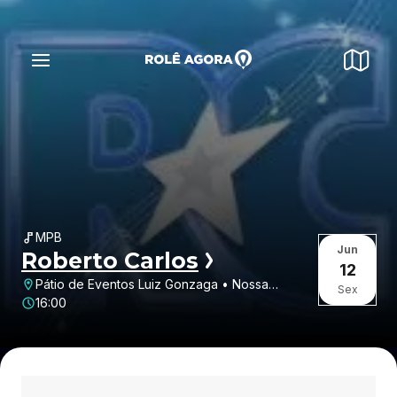
MPB
Jun
Roberto Carlos
12
Pátio de Eventos Luiz Gonzaga • Nossa
Sex
Senhora das Dores • Caruaru • PE
16:00