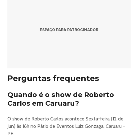
Pergunta: Quando acontece o show de Roberto Carlos
em Caruaru?
ESPAÇO PARA PATROCINADOR
Resposta: O show acontece sexta-feira, 12 de junho de
2026 às 16:00.
Pergunta: Onde acontece o evento?
Resposta: O evento acontece no Pátio de Eventos Luiz
Perguntas frequentes
Gonzaga em Caruaru.
Pergunta: Onde comprar ingressos?
Quando é o show de Roberto
Carlos em Caruaru?
Resposta: Os ingressos podem ser adquiridos no link
oficial do evento:...
O show de Roberto Carlos acontece Sexta-feira (12 de
Jun) às 16h no Pátio de Eventos Luiz Gonzaga, Caruaru -
Camarote Exclusive Sao Joao De Caruaru 2026 Em
PE.
Caruaru