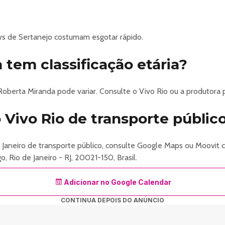
sobre o valor da totalidade para clientes Vivo Valoriza na comp
pp da Vivo Operadora.
 de Sertanejo costumam esgotar rápido.
rama Agente MAM Rio e funcionários do MAM Rio possuem 15%
o Vivo Rio. Desconto não cumulativo, válido para espetáculos nac
 tem classificação etária?
 por ingressos adquiridos em pontos de vendas não oficiais ou por
 Roberta Miranda pode variar. Consulte o Vivo Rio ou a produtora 
Vivo Rio de transporte públic
e Janeiro de transporte público, consulte Google Maps ou Moovi
 Rio de Janeiro - RJ, 20021-150, Brasil.
/33304/ingressos-para-roberta-miranda
Adicionar no Google Calendar
CONTINUA DEPOIS DO ANÚNCIO