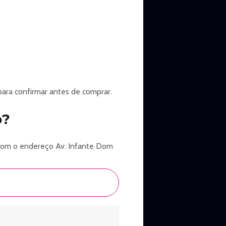
ra de até 02 ingressos. Cupom
 de desconto na compra de até
ionais.
 terceiros.
para confirmar antes de comprar.
o?
t com o endereço Av. Infante Dom