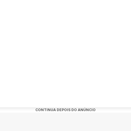
arque do Flamengo, Rio de Janeiro - RJ, 20021-150
de geolocalização disponível 24h:
CONTINUA DEPOIS DO ANÚNCIO
licativo, esteja no máximo a 500 metros de raio do local para ser
arque do Flamengo, Rio de Janeiro - RJ, 20021-150