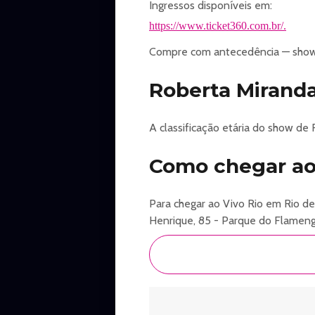
oferecido para idosos).
Ingressos disponíveis em:
- CLIENTE VIVO: 25% de desconto 
https://www.ticket360.com.br/.
promocional disponibilizado no A
Compre com antecedência — shows
- CLIENTE MAM: membros do Prog
02 ingressos para a programação d
Roberta Miranda
- O Vivo Rio não se responsabiliza
CLASSIFICAÇÃO ETÁRIA:
18 Anos.
A classificação etária do show de
Como chegar ao 
https://vivorio.com.br/
Para chegar ao Vivo Rio em Rio d
Henrique, 85 - Parque do Flamengo,
https://www.ticket360.com.br/evento