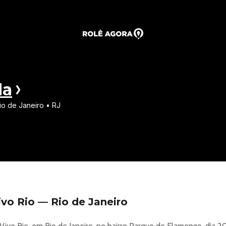
da
io de Janeiro • RJ
vo Rio — Rio de Janeiro
Vivo Rio, em Rio de Janeiro, no bairro Parque do Flamengo, dia