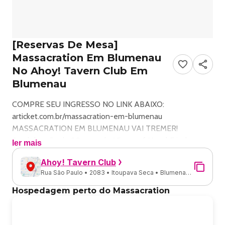
[Reservas De Mesa]
Massacration Em Blumenau
No Ahoy! Tavern Club Em
Blumenau
COMPRE SEU INGRESSO NO LINK ABAIXO:
articket.com.br/massacration-em-blumenau
MASSACRATION EM BLUMENAU VAI TREMER!
A celebração de 20 anos de “Gates of Metal Fried
ler mais
Chicken of Death” continua e agora é a vez de Blumenau
Ahoy! Tavern Club
receber o ataque sonoro do Massacration!
Rua São Paulo • 2083 • Itoupava Seca • Blumenau -
O METAL vai tomar conta do Ahoy Tavern no dia 18 de
SC
julho, com um show insano, que consagrou o
Hospedagem perto do Massacration
MASSACRATION como um dos maiores nomes do metal
internacional! Prepare-se para celebrar duas décadas do
disco que reorganizou os átomos do universo: Gates of