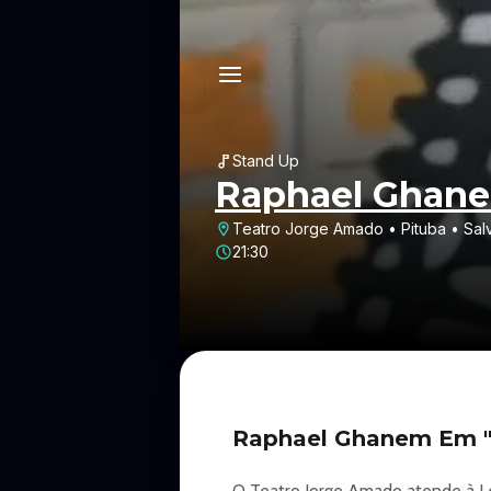
Stand Up
Raphael Ghan
Teatro Jorge Amado • Pituba • Sal
21:30
Raphael Ghanem Em "A
O Teatro Jorge Amado atende à Le