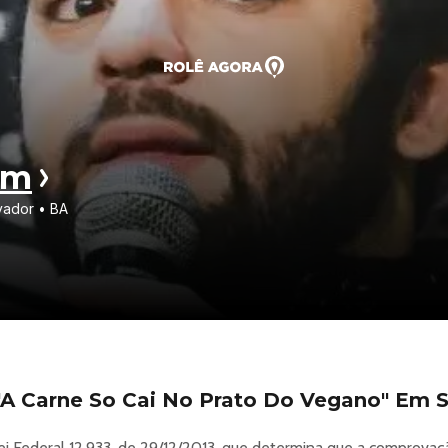
em
vador • BA
 Carne So Cai No Prato Do Vegano" Em S
i Federal 12.933, de 29/12/2013, que determina que a comprovaç