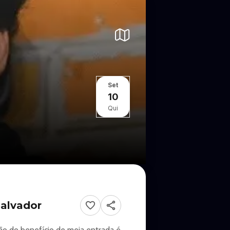
Set
10
Qui
alvador
ão do benefício de meia entrada é