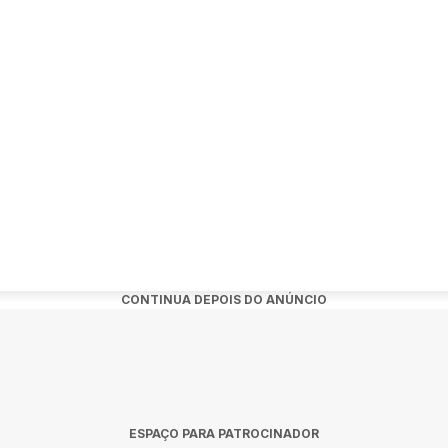
 R$80,00
ALIMENTO (EXCETO CUSCUZ)
17798
CONTINUA DEPOIS DO ANÚNCIO
ESPAÇO PARA PATROCINADOR