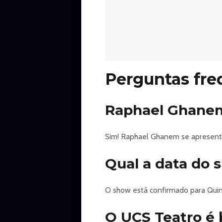
Estudantes: Conforme lei nº 12.93
ANPG); Pessoas com deficiência e
Solidário:
Obrigatório entregar 1KG de alime
https://minhaentrada.com.br/evento/
Perguntas fre
Raphael Ghanem 
Sim! Raphael Ghanem se apresenta
Qual a data do
O show está confirmado para Quint
O UCS Teatro é