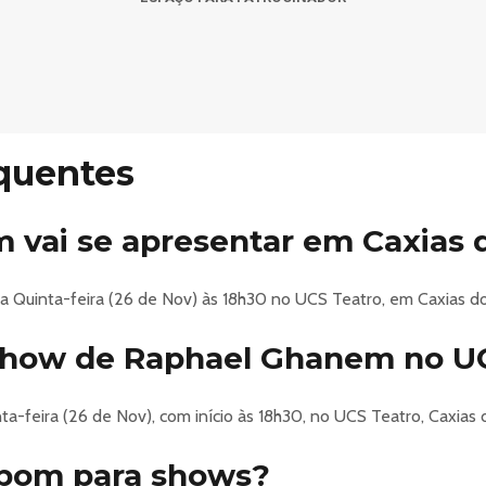
3 de 26/12/2013, é obrigatória a apresentação da Carteira Nacio
 Idosos acima de 60 anos.
nto não perecível na entrada para o evento.
raphael-ghanem-a-carne-so-cai-no-prato-do-vegano-caxias-do-sul-28662
quentes
vai se apresentar em Caxias 
 Quinta-feira (26 de Nov) às 18h30 no UCS Teatro, em Caxias do
 show de Raphael Ghanem no U
a-feira (26 de Nov), com início às 18h30, no UCS Teatro, Caxias d
 bom para shows?