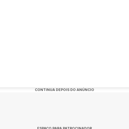
nto:
ow de Raphael Ghanem em Caxias do Sul?
-feira, 26 de novembro de 2026 às 18:30.
o?
UCS Teatro em Caxias do Sul.
s?
CONTINUA DEPOIS DO ANÚNCIO
quiridos no link oficial do evento:...
No Prato Do Vegano Em Caxias Do Sul
r:
ESPAÇO PARA PATROCINADOR