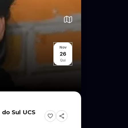
Nov
26
Qui
 do Sul UCS