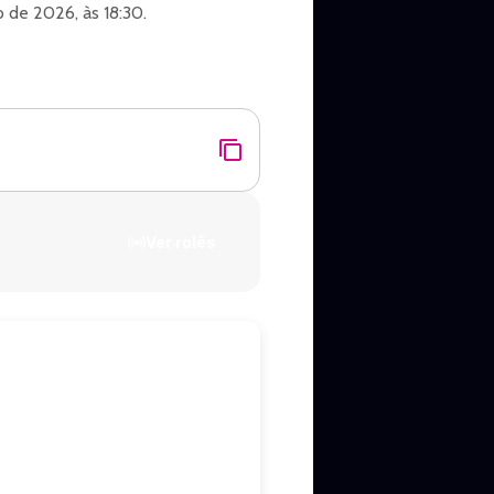
 de 2026, às 18:30.
 Sul.
Ver rolês
.