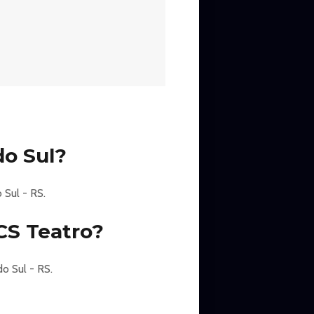
nal de Estudante (UNE, ABES e
do Sul?
 Sul - RS.
CS Teatro?
o Sul - RS.