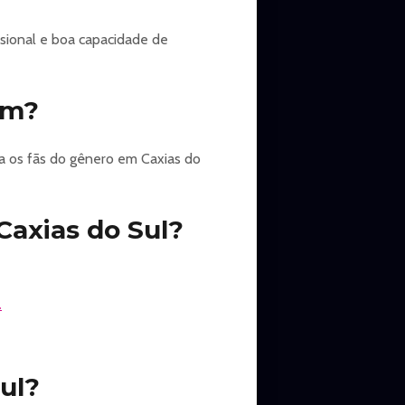
sional e boa capacidade de
em?
a os fãs do gênero em Caxias do
axias do Sul?
.
ul?