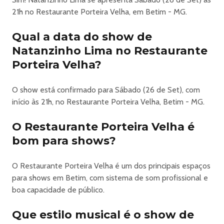
• Campari
21h no Restaurante Porteira Velha, em Betim - MG.
• Gin
-> Diferenciais do Camarote:
Qual a data do show de
• Open Bar Premium
Natanzinho Lima no Restaurante
• Bar Exclusivo
Porteira Velha?
• Banheiros Exclusivos
• Atendimento Diferenciado
O show está confirmado para Sábado (26 de Set), com
• Área Reservada
início às 21h, no Restaurante Porteira Velha, Betim - MG.
______________________________________
INFORMAÇÕES IMPORTANTES
O Restaurante Porteira Velha é
EVENTO PARA MAIORES DE 18 ANOS!!!
Será indispensável portar um documento original com
bom para shows?
foto na portaria do evento.
O evento/espetáculo poderá ser filmado, gravado ou
O Restaurante Porteira Velha é um dos principais espaços
fotografado, a critério da produção, para posterior
para shows em Betim, com sistema de som profissional e
publicação, transmissão, retransmissão, reprodução ou
boa capacidade de público.
divulgação em TV, cinema, rádio, internet, publicidade ou
qualquer outro meio de comunicação. Ao comparecer ao
Que estilo musical é o show de
evento, o participante autoriza gratuitamente a utilização