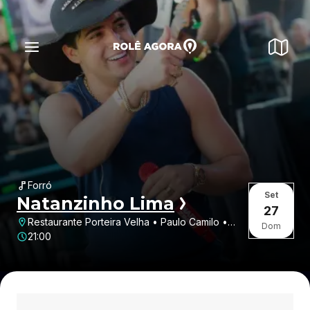
Forró
Set
Natanzinho Lima
27
Restaurante Porteira Velha • Paulo Camilo •
Dom
Betim • MG
21:00