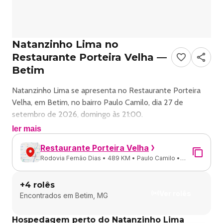
Natanzinho Lima no
Restaurante Porteira Velha —
Betim
Natanzinho Lima se apresenta no Restaurante Porteira
Velha, em Betim, no bairro Paulo Camilo, dia 27 de
setembro de 2026, domingo às 21:00.
ler mais
Forró ao vivo com Natanzinho Lima em Betim.
Restaurante Porteira Velha
Rodovia Fernão Dias • 489 KM • Paulo Camilo •
Endereço: Rod. Fernão Dias, 489 KM - Paulo Camilo,
Betim - MG
Betim - MG, 32667-505, Brasil.
+
4
rolês
Ver rolês
Encontrados em
Betim, MG
Ingressos disponíveis pelo centraldoseventos.com.br.
Hospedagem perto do Natanzinho Lima
Classificação etária: 18.