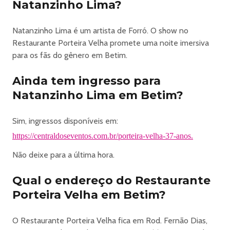
Natanzinho Lima?
de sua imagem, nome e voz, sem qualquer ônus ou
indenização.
Natanzinho Lima é um artista de Forró. O show no
A organização do evento reserva-se o direito de alterar
Restaurante Porteira Velha promete uma noite imersiva
horários, atrações ou setores por motivos de força maior,
para os fãs do gênero em Betim.
garantindo todas as medidas necessárias para a
realização do evento.
Ainda tem ingresso para
Não será permitida a entrada de menores de 18 anos,
Natanzinho Lima em Betim?
mesmo acompanhados pelos responsáveis legais.
Ao adquirir o ingresso, o participante declara estar ciente
Sim, ingressos disponíveis em:
e de acordo com todas as condições descritas neste
regulamento.
https://centraldoseventos.com.br/porteira-velha-37-anos.
Não deixe para a última hora.
https://centraldoseventos.com.br/porteira-velha-37-anos
Qual o endereço do Restaurante
Porteira Velha em Betim?
O Restaurante Porteira Velha fica em Rod. Fernão Dias,