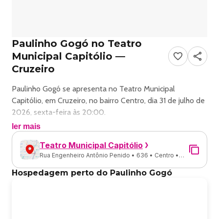
Paulinho Gogó no Teatro
Municipal Capitólio —
Cruzeiro
Paulinho Gogó se apresenta no Teatro Municipal
Capitólio, em Cruzeiro, no bairro Centro, dia 31 de julho de
2026, sexta-feira às 20:00.
ler mais
Show de Stand Up com Paulinho Gogó em Cruzeiro.
Teatro Municipal Capitólio
Rua Engenheiro Antônio Penido • 636 • Centro •
Endereço: R. Eng. Antônio Penido, 636 - Centro, Cruzeiro
Cruzeiro - SP
- SP, 12701-050, Brasil.
Hospedagem perto do Paulinho Gogó
Ingressos disponíveis pelo sympla.
Classificação etária: 18.