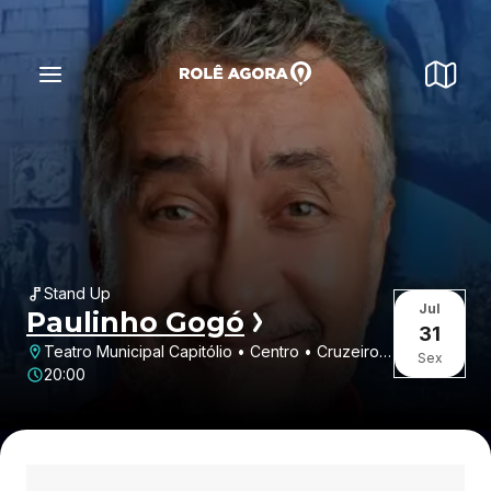
Stand Up
Jul
Paulinho Gogó
31
Teatro Municipal Capitólio • Centro • Cruzeiro •
Sex
SP
20:00