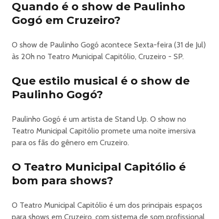
Quando é o show de Paulinho
Serviço:
Gogó em Cruzeiro?
Classificação:
18 anos
O show de Paulinho Gogó acontece Sexta-feira (31 de Jul)
Duração:
às 20h no Teatro Municipal Capitólio, Cruzeiro - SP.
90m
Texto:
Que estilo musical é o show de
Cezar Maracujá e Isaú
Paulinho Gogó?
Junior
Produção:
Paulinho Gogó é um artista de Stand Up. O show no
Diego Zarife
Teatro Municipal Capitólio promete uma noite imersiva
Produção Executiva:
para os fãs do gênero em Cruzeiro.
Sérgio
Sayd
O Teatro Municipal Capitólio é
Produção Local:
bom para shows?
ANI+ Soluções & Linger Digital
O Teatro Municipal Capitólio é um dos principais espaços
https://www.sympla.com.br/evento/paulinho-gogo-so-e-bem-
para shows em Cruzeiro, com sistema de som profissional
acompanhado-cruzeiro-sp/3393102