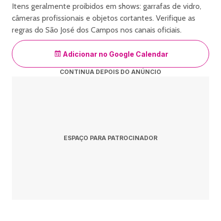
https://www.vaideingresso.com.br/ce-ta-doido-sao-jose-dos-
Itens geralmente proibidos em shows: garrafas de vidro,
campos
câmeras profissionais e objetos cortantes. Verifique as
regras do São José dos Campos nos canais oficiais.
Adicionar no Google Calendar
CONTINUA DEPOIS DO ANÚNCIO
ESPAÇO PARA PATROCINADOR