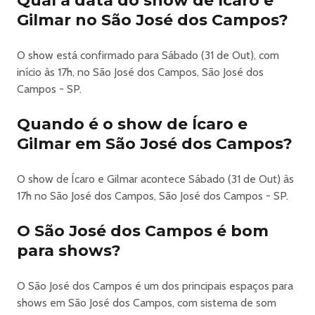
Qual a data do show de Ícaro e
CÊ TÁ DOIDO – SÃO JOSÉ DOS CAMPOS
Gilmar no São José dos Campos?
Data: 31 de Out de 2026
Abertura dos portões: 17h
O show está confirmado para Sábado (31 de Out), com
Horário sujeito a alteração sem aviso prévio.
início às 17h, no São José dos Campos, São José dos
Classificação:
Campos - SP.
Setores Área Vip, Extra Vip e Lounges Privativos
permitem a entrada de menores de 16 e 17 anos apenas
Quando é o show de Ícaro e
acompanhados dos pais ou responsáveis.
Gilmar em São José dos Campos?
Setor Cê Tá Doido Open Bar: proibida a entrada de
menores de 18 anos.
O show de Ícaro e Gilmar acontece Sábado (31 de Out) às
É expressamente proibido o consumo e a venda de
17h no São José dos Campos, São José dos Campos - SP.
bebidas alcoólicas para menores de 18 anos.
Pontos de venda oficiais:
O São José dos Campos é bom
Venda online em:
para shows?
www.vaideingresso.com.br
SETOR CÊ TÁ DOIDO OPEN BAR
Inclui bebidas: cerveja, água, refrigerante e vodka.
O São José dos Campos é um dos principais espaços para
Bares distribuídos estrategicamente, operação eficiente,
shows em São José dos Campos, com sistema de som