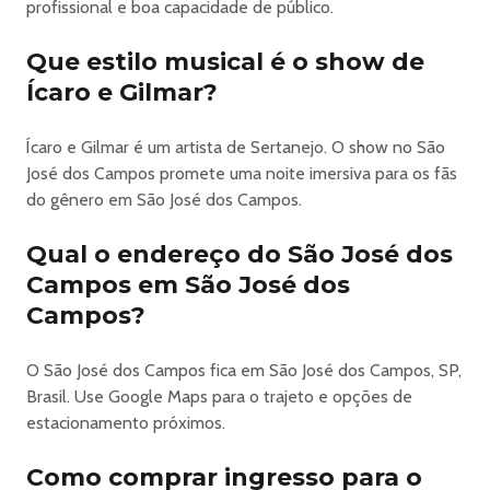
bebidas geladas e atendimento rápido.
profissional e boa capacidade de público.
Extensão do palco dentro do setor, banheiros exclusivos
e praça de alimentação interna.
Que estilo musical é o show de
Referência nacional pela qualidade, organização e
Ícaro e Gilmar?
consistência do serviço.
ÁREA VIP
Ícaro e Gilmar é um artista de Sertanejo. O show no São
Visão privilegiada, acesso exclusivo, praça de alimentação
José dos Campos promete uma noite imersiva para os fãs
interna, banheiros exclusivos e acesso ao setor PCD.
do gênero em São José dos Campos.
EXTRA VIP
Mobiliário exclusivo, garçons dedicados, banheiros de alto
Qual o endereço do São José dos
padrão, praça interna e acesso exclusivo.
Campos em São José dos
LOUNGES PRIVATIVOS
Campos?
Piso premium, mobiliário completo, acesso independente,
banheiros luxo, um garçom para cada dois lounges e
O São José dos Campos fica em São José dos Campos, SP,
serviços de reposição de gelo, bebidas e limpeza.
Brasil. Use Google Maps para o trajeto e opções de
Palco exclusivo dentro do setor.
estacionamento próximos.
PCD
Acessibilidade total, visão privilegiada, banheiro exclusivo
Como comprar ingresso para o
dentro da Área Vip, acesso pelo setor Vip e equipe de