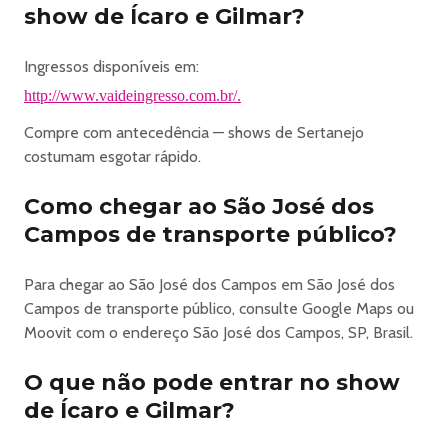
apoio especializada.
show de Ícaro e Gilmar?
INFORMAÇÕES IMPORTANTES
O evento poderá ser gravado, filmado ou fotografado. Ao
Ingressos disponíveis em:
participar, o público autoriza o uso gratuito de imagem por
http://www.vaideingresso.com.br/.
prazo indeterminado.
É proibida a entrada com copos, latas, cadeiras, bancos,
Compre com antecedência — shows de Sertanejo
objetos cortantes, guarda-chuvas, armas de fogo, cigarros
costumam esgotar rápido.
eletrônicos, vidros, metais, drones ou itens utilizados para
Como chegar ao São José dos
marketing de emboscada.
A entrada de menores é proibida nas áreas Open Bar.
Campos de transporte público?
Ingressos adquiridos para esses setores não serão
reembolsados em caso de tentativa de acesso de
Para chegar ao São José dos Campos em São José dos
menores, mesmo acompanhados.
Campos de transporte público, consulte Google Maps ou
Não há circulação de público entre os setores, exceto
Moovit com o endereço São José dos Campos, SP, Brasil.
equipe de trabalho.
Recomenda-se chegar cedo para evitar filas e garantir
O que não pode entrar no show
uma melhor experiência.
de Ícaro e Gilmar?