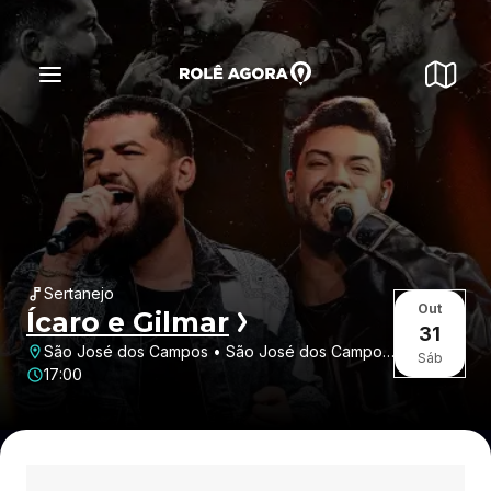
Sertanejo
Out
Ícaro e Gilmar
31
São José dos Campos • São José dos Campos
Sáb
• SP
17:00