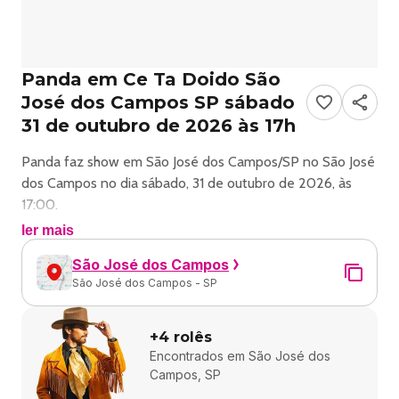
Panda em Ce Ta Doido São
José dos Campos SP sábado
31 de outubro de 2026 às 17h
Panda faz show em São José dos Campos/SP no São José
dos Campos no dia sábado, 31 de outubro de 2026, às
17:00.
ler mais
O evento será do estilo Sertanejo e promete reunir fãs
São José dos Campos
para uma noite especial de música ao vivo.
São José dos Campos - SP
O show acontece no São José dos Campos, um espaço
conhecido por receber eventos na cidade de São José dos
+
4
rolês
Campos.
Encontrados em
São José dos
Campos, SP
Endereço: São José dos Campos, SP, Brasil.