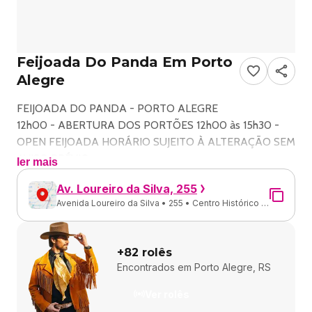
Feijoada Do Panda Em Porto
Alegre
FEIJOADA DO PANDA - PORTO ALEGRE
12h00 - ABERTURA DOS PORTÕES 12h00 às 15h30 -
OPEN FEIJOADA HORÁRIO SUJEITO À ALTERAÇÃO SEM
AVISO PRÉVIO
ler mais
CLASSIFICAÇÃO: 18 anos (Proibido para menores de 18
Av. Loureiro da Silva, 255
anos, mesmo que acompanhados de pais e/ou
Avenida Loureiro da Silva • 255 • Centro Histórico •
responsáveis.)
Porto Alegre - RS
Atrações:
DJ Cabeção : até as 16:30
+
82
rolês
Panda : 16:30 ás 19:30
Encontrados em
Porto Alegre, RS
CDB : 19:00 as 22:00
DJ : até as 23:00
Ver rolês
FRONTSTAGE -