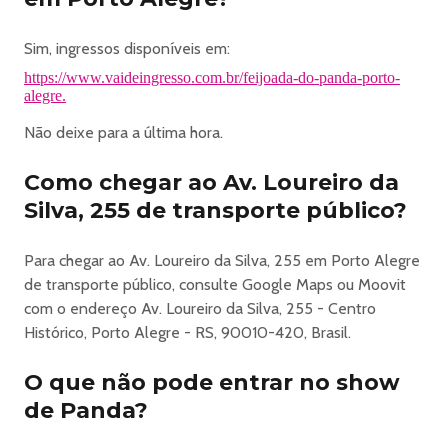
político ou regata - Objetos Pontiagudos - Copos ou
Squeezes não oficiais do evento. - Narguilés - Garrafas,
Sim, ingressos disponíveis em:
latas e bebidas - Guarda-chuvas, máscaras, ou medusas -
Bermuda de tactel ou shorts (masculino) - Objetos de
https://www.vaideingresso.com.br/feijoada-do-panda-porto-
alegre.
vidro - Câmeras fotográficas ou filmadoras profissionais -
Bastão para tirar foto, drone ou similares - Substâncias
Não deixe para a última hora.
inflamáveis, corrosivas e/ou tóxicas - Frascos com
perfume
Como chegar ao Av. Loureiro da
SOB ANÁLISE
Silva, 255 de transporte público?
- Mochila e bolsas - Líquidos, sejam quais forem
Para chegar ao Av. Loureiro da Silva, 255 em Porto Alegre
https://www.vaideingresso.com.br/feijoada-do-panda-porto-
de transporte público, consulte Google Maps ou Moovit
alegre
com o endereço Av. Loureiro da Silva, 255 - Centro
Histórico, Porto Alegre - RS, 90010-420, Brasil.
O que não pode entrar no show
de Panda?