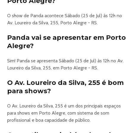
Porto Alegre?
seus responsáveis. Não há circulação de público entre os
setores, exceto equipe em trabalho. Chegue cedo, evite
O show de Panda acontece Sábado (25 de Jul) às 12h no
filas, e divirta-se.
Av. Loureiro da Silva, 255, Porto Alegre - RS.
REGRAS PARA MEIA ENTRADA:
Estudantes: mediante apresentação da Carteira de
Panda vai se apresentar em Porto
Identificação Estudantil (CIE), emitida por entidades
Alegre?
estudantis reconhecidas nacionalmente, como a União
Nacional dos Estudantes (UNE), a União Brasileira dos
Estudantes Secundaristas (UBES) e a Associação Nacional
Sim! Panda se apresenta Sábado (25 de Jul) às 12h no Av.
de Pós-Graduandos (ANPG), entre outras. -
Loureiro da Silva, 255, em Porto Alegre - RS.
Idosos: Pessoas com idade igual ou superior a 60 anos. -
O Av. Loureiro da Silva, 255 é bom
Professores da rede pública e privada de ensino:
Mediante apresentação de contracheque ou documento
para shows?
que comprove o vínculo empregatício com a instituição de
ensino.
O Av. Loureiro da Silva, 255 é um dos principais espaços
Ingresso PCD (Meia Entrada):
para shows em Porto Alegre, com sistema de som
Ingresso individual com direito à área PCD. Compra
profissional e boa capacidade de público.
autorizada somente para portadores de deficiência com
direito a um acompanhante. Se necessário, será exigida a