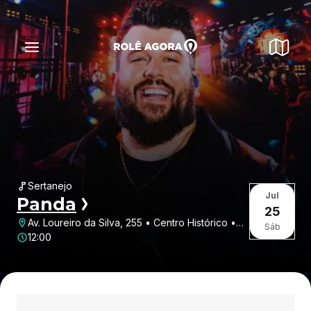
Sertanejo
Jul
Panda
25
Av. Loureiro da Silva, 255 • Centro Histórico •
Sáb
Porto Alegre • RS
12:00