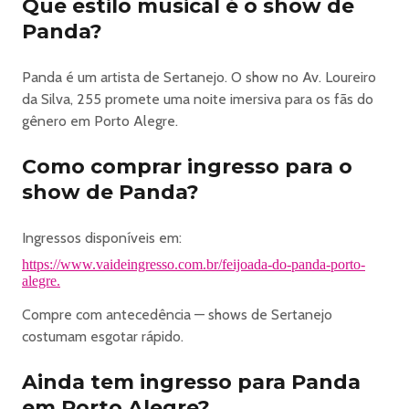
Que estilo musical é o show de
apresentação do cartão de Benefício de Prestação
Panda?
Continuada da Assistência Social da Pessoa com
Deficiência ou documento emitido pelo INSS que ateste a
Panda é um artista de Sertanejo. O show no Av. Loureiro
aposentadoria.
da Silva, 255 promete uma noite imersiva para os fãs do
Ingresso solidário: Necessária a doação de 1kg de alimento
gênero em Porto Alegre.
não perecível na entrada do evento. Sal não será aceito.
Ingresso individual por participante
Como comprar ingresso para o
Saiba o que é PERMITIDO e o que é PROIBIDO no
show de Panda?
evento
PERMITIDO:
- Barra de Cereal - Batom, Maquiagem, Protetor Solar ou
Ingressos disponíveis em:
Labial - Cartazes em Cartolina - Bolsas - Óculos escuros,
https://www.vaideingresso.com.br/feijoada-do-panda-porto-
chapéu ou boné - Remédios com laudo/prescrição médica
alegre.
- Lenço Umedecido e Papel Higiênico - Desodorante
Compre com antecedência — shows de Sertanejo
(Exceto Aerosol) - Bermuda Jeans ou Sarja - Vaper
costumam esgotar rápido.
(permitido somente na área de fumantes)
*PROIBIDO:
Ainda tem ingresso para Panda
- Chinelo de qualquer tipo, corrente, camisa de time,
em Porto Alegre?