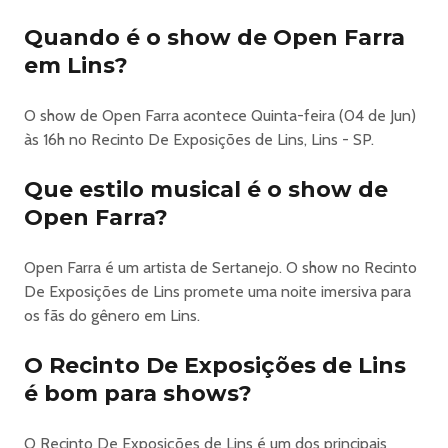
Menor de 18 anos acompanhado por um responsável!
Crianças até 10 anos entrada franca.
Quando é o show de Open Farra
Adultos acima de 60 anos entrada franca.
em Lins?
No Instagram @linsrodeiofestival nós temos posts com
duvidas frequentes, caso ainda você tenha duvida entre
O show de Open Farra acontece Quinta-feira (04 de Jun)
em contato com o SAC da MP Promoções +55 (11) 97266-
às 16h no Recinto De Exposições de Lins, Lins - SP.
4950
Que estilo musical é o show de
https://www.ingresse.com/lins-rodeio-festival
Open Farra?
Open Farra é um artista de Sertanejo. O show no Recinto
De Exposições de Lins promete uma noite imersiva para
os fãs do gênero em Lins.
O Recinto De Exposições de Lins
é bom para shows?
O Recinto De Exposições de Lins é um dos principais