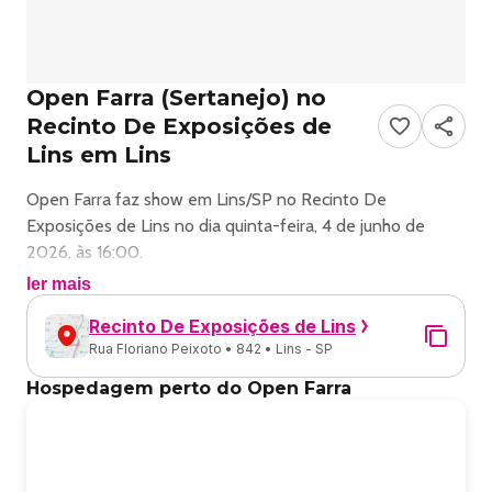
Open Farra (Sertanejo) no
Recinto De Exposições de
Lins em Lins
Open Farra faz show em Lins/SP no Recinto De
Exposições de Lins no dia quinta-feira, 4 de junho de
2026, às 16:00.
ler mais
O evento será do estilo Sertanejo e promete reunir fãs
Recinto De Exposições de Lins
para uma noite especial de música ao vivo.
Rua Floriano Peixoto • 842 • Lins - SP
O show acontece no Recinto De Exposições de Lins, um
Hospedagem perto do Open Farra
espaço conhecido por receber eventos na cidade de Lins.
Endereço: 866, - Rua Floriano Peixoto, 842 - Lins, SP,
16404, Brasil.