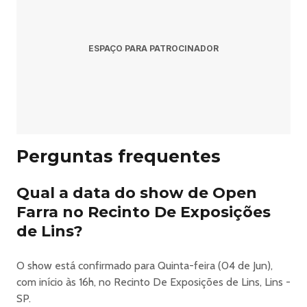
Resposta: O evento acontece no Recinto De Exposições
de Lins em Lins.
ESPAÇO PARA PATROCINADOR
Pergunta: Onde comprar ingressos?
Resposta: Os ingressos podem ser adquiridos no link
oficial do evento:
https://www.ingresse.com/lins-rodeio-festival.
Perguntas frequentes
Qual a data do show de Open
Lins Rodeio Festival Em Lins - Simone Mendes + Open
Farra no Recinto De Exposições
Farra
de Lins?
De 03 a 06 de Junho, um encontro marcado, Lins!
O show está confirmado para Quinta-feira (04 de Jun),
O chão vai tremer de novo!
com início às 16h, no Recinto De Exposições de Lins, Lins -
Mais uma da MP PROMOÇÕES!"
SP.