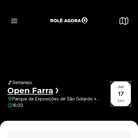
Sertanejo
Jul
Open Farra
17
Parque de Exposições de São Gotardo •
Sex
Jardim das Flores • São Gotardo • MG
16:00