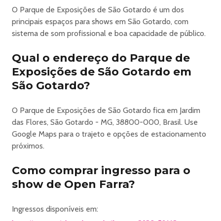
15 a 19 de julho de 2026
O Parque de Exposições de São Gotardo é um dos
Local:
principais espaços para shows em São Gotardo, com
Parque de Exposições de São Gotardo
sistema de som profissional e boa capacidade de público.
Cidade:
São Gotardo – MG
Qual o endereço do Parque de
🎤 Line-up Oficial – Shows Confirmados
Exposições de São Gotardo em
Edson & Hudson
São Gotardo?
– 15/07 (quarta-feira)
Panda
O Parque de Exposições de São Gotardo fica em Jardim
– 16/07 (quinta-feira)
das Flores, São Gotardo - MG, 38800-000, Brasil. Use
Guilherme & Benuto
Google Maps para o trajeto e opções de estacionamento
– 17/07 (sexta-feira)
próximos.
Open Farra
– 17/07 (sexta-feira)
Como comprar ingresso para o
Clayton & Romário
– 18/07 (sábado)
show de Open Farra?
EME MC
– 18/07 (sábado)
Ingressos disponíveis em:
Traia Veia