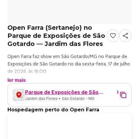
Open Farra (Sertanejo) no
Parque de Exposições de São
Gotardo — Jardim das Flores
Open Farra faz show em São Gotardo/MG no Parque de
Exposições de São Gotardo no dia sexta-feira, 17 de julho
de 2026, às 16:00.
ler mais
O evento será do estilo Sertanejo e promete reunir fãs
Parque de Exposições de São
para uma noite especial de música ao vivo.
Jardim das Flores • São Gotardo - MG
Gotardo
O show acontece no Parque de Exposições de São
Hospedagem perto do Open Farra
Gotardo, um espaço conhecido por receber eventos na
cidade de São Gotardo.
Endereço: Jardim das Flores, São Gotardo - MG, 38800-