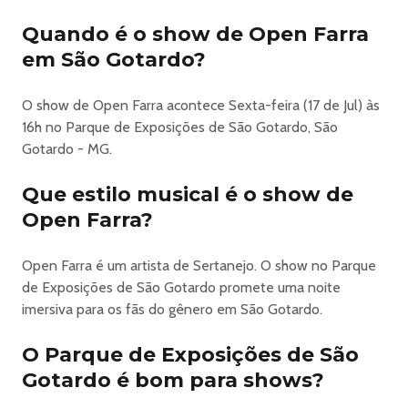
FENACEN 2026
– Festa Nacional da Cenoura – chega com uma
Quando é o show de Open Farra
programação musical repleta de grandes nomes da
em São Gotardo?
música sertaneja e popular. O evento acontece de
15 a 19 de julho de 2026
O show de Open Farra acontece Sexta-feira (17 de Jul) às
, no
16h no Parque de Exposições de São Gotardo, São
Parque de Exposições de São Gotardo (MG)
Gotardo - MG.
, reunindo shows ao vivo, cultura, gastronomia e
entretenimento para todas as idades.
Que estilo musical é o show de
Considerada uma das festas mais tradicionais do interior
Open Farra?
mineiro, a FENACEN combina atrações nacionais com
artistas regionais em um ambiente de celebração e alegria
que atrai público de várias regiões. A edição 2026 traz um
Open Farra é um artista de Sertanejo. O show no Parque
line-up diversificado e shows planejados para aquecer o
de Exposições de São Gotardo promete uma noite
inverno com muita música e animação.
imersiva para os fãs do gênero em São Gotardo.
📅 Datas e Local
Evento:
O Parque de Exposições de São
FENACEN – Festa Nacional da Cenoura
Gotardo é bom para shows?
Datas: