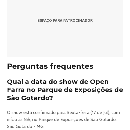
Pergunta: Onde acontece o evento?
Resposta: O evento acontece no Parque de Exposições
ESPAÇO PARA PATROCINADOR
de São Gotardo em São Gotardo.
Pergunta: Onde comprar ingressos?
Resposta: Os ingressos podem ser adquiridos no link
oficial do evento:
Perguntas frequentes
https://www.guicheweb.com.br/fenacen-2026_50112.
Qual a data do show de Open
Farra no Parque de Exposições de
Fenacen 2026 - Open Farra Em Sao Gotardo
São Gotardo?
FENACEN 2026 – Festa Nacional da Cenoura em São
O show está confirmado para Sexta-feira (17 de Jul), com
Gotardo (MG) – Programação Completa
início às 16h, no Parque de Exposições de São Gotardo,
A
São Gotardo - MG.