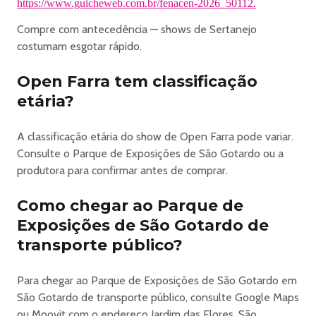
https://www.guicheweb.com.br/fenacen-2026_50112.
– 19/07 (domingo)
A
Compre com antecedência — shows de Sertanejo
FENACEN 2026
costumam esgotar rápido.
é muito mais do que um festival de música: é uma
Open Farra tem classificação
celebração regional que une história, tradição e atrações
para públicos diversos. Uma oportunidade única de curtir
etária?
grandes shows, conhecer a cultura local de São Gotardo e
viver momentos inesquecíveis com amigos e família.
A classificação etária do show de Open Farra pode variar.
Consulte o Parque de Exposições de São Gotardo ou a
https://www.guicheweb.com.br/fenacen-2026_50112
produtora para confirmar antes de comprar.
Como chegar ao Parque de
Exposições de São Gotardo de
transporte público?
Para chegar ao Parque de Exposições de São Gotardo em
São Gotardo de transporte público, consulte Google Maps
ou Moovit com o endereço Jardim das Flores, São