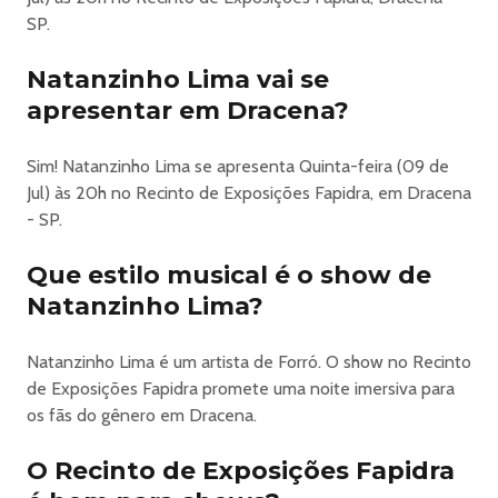
______________________________________
SP.
Transferência de ingresso
Agora você pode transferir seu ingresso de forma prática
Natanzinho Lima vai se
e segura, diretamente pelo APP ou site da Q2 Ingressos,
apresentar em Dracena?
sem burocracia.
Como funciona:
Sim! Natanzinho Lima se apresenta Quinta-feira (09 de
1. Acesse a aba "Meus Ingressos" no site.
Jul) às 20h no Recinto de Exposições Fapidra, em Dracena
2. Selecione o ingresso desejado.
- SP.
3. Insira os dados do novo titular.
4. O novo titular receberá a solicitação e deverá aceitar os
Que estilo musical é o show de
termos de uso pelo APP Q2 Ingressos para
Natanzinho Lima?
concluir a transferência.
Importante:
• A transferência pode ser realizada até 12 horas antes
Natanzinho Lima é um artista de Forró. O show no Recinto
do início do evento.
de Exposições Fapidra promete uma noite imersiva para
• O novo titular poderá visualizar todas as informações
os fãs do gênero em Dracena.
do ingresso.
• Após a conclusão da transferência, não será possível
O Recinto de Exposições Fapidra
solicitar o cancelamento.