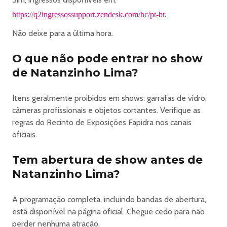
• Capacetes de moto ou similares;
https://q2ingressossupport.zendesk.com/hc/pt-br.
• Alimentos ou bebidas adquiridos fora do evento
Não deixe para a última hora.
(exceto mediante apresentação de receita médica);
• Roupas ou acessórios com partes pontiagudas ou
O que não pode entrar no show
que representem risco à segurança do público;
de Natanzinho Lima?
• Máscaras que cubram total ou parcialmente o rosto;
• Animais de estimação (qualquer espécie).
Demais itens proibidos e permitidos serão divulgados nas
Itens geralmente proibidos em shows: garrafas de vidro,
redes sociais oficiais do evento.
câmeras profissionais e objetos cortantes. Verifique as
______________________________________
regras do Recinto de Exposições Fapidra nos canais
Informações importantes
oficiais.
• A Q2 Ingressos não faz parte da organização do
evento e não se responsabiliza pelo mesmo em nenhum
Tem abertura de show antes de
nível, assim como não se responsabiliza pelas
Natanzinho Lima?
informações emitidas pelos organizadores. Possíveis
mudanças de horário ou local são de responsabilidade do
A programação completa, incluindo bandas de abertura,
organizador.
está disponível na página oficial. Chegue cedo para não
• O organizador e produtor do evento mencionado é
perder nenhuma atração.