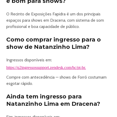
é bom para shows?
Essa novidade veio para facilitar ainda mais sua
experiência, tornando o processo mais ágil e reduzindo a
O Recinto de Exposições Fapidra é um dos principais
necessidade de suporte manual. Aproveite!
espaços para shows em Dracena, com sistema de som
profissional e boa capacidade de público.
https://q2ingressos.com.br/termos-de-transferencia
Como comprar ingresso para o
show de Natanzinho Lima?
______________________________________
Objetos proibidos
• Drogas, substâncias ilegais ou armas de qualquer
Ingressos disponíveis em:
tipo;
https://q2ingressossupport.zendesk.com/hc/pt-br.
• Copos, garrafas ou vasilhames de vidro, metal ou
Compre com antecedência — shows de Forró costumam
plástico (mesmo que vazios);
esgotar rápido.
• Objetos cortantes, pontiagudos ou que possam
causar ferimentos;
Ainda tem ingresso para
• Cosméticos e perfumes em embalagens de vidro ou
Natanzinho Lima em Dracena?
metal;
• Substâncias tóxicas, fogos de artifício, sprays de
espuma e inflamáveis em geral;
Sim, ingressos disponíveis em: