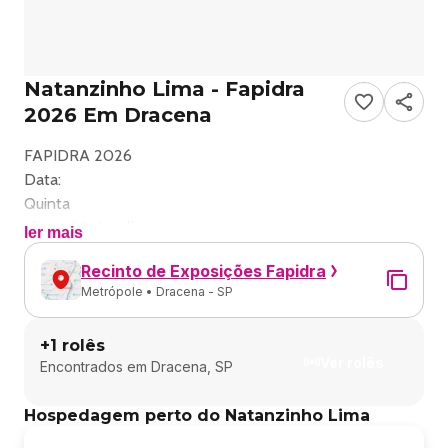
Natanzinho Lima - Fapidra
2026 Em Dracena
FAPIDRA 2026
Data:
Quinta
-feira, 09 de Julho
ler mais
Abertura dos portões:
Recinto de Exposições Fapidra
20h00
Metrópole • Dracena - SP
Local:
Recinto de Exposições Fapidra - Dracena, SP
+
1
rolês
______________________________________
Ver rolês
Encontrados em
Dracena, SP
Instagram do evento
@fapidra_dracena
Hospedagem perto do Natanzinho Lima
______________________________________
Descrição do evento