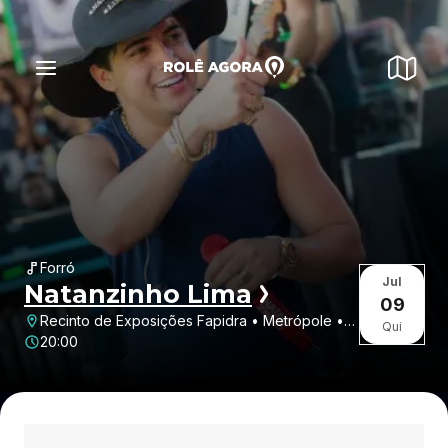
Forró
Jul
Natanzinho Lima
09
Recinto de Exposições Fapidra • Metrópole •
Qui
Dracena • SP
20:00