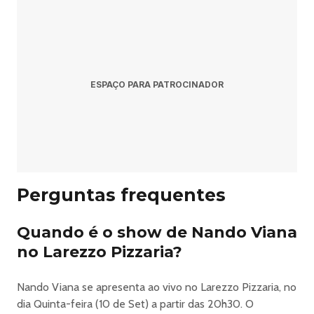
nossos complementos Outros avisos importantes:não é
autorizada a entrada após o início do
espetáculo.classificação indicativa na descrição do
evento.CENSURA: 18 ANOS, entre 10 e 16 anos só entram
acompanhados de um responsável legal! (DEPENDENDO
ESPAÇO PARA PATROCINADOR
DO EVENTO)os ingressos são vendidos por lote
promocional, sendo que pode mudar os valores sem aviso
prévio.
https://www.sympla.com.br/evento/nando-viana-em-
barueri/3416353
Perguntas frequentes
Quando é o show de Nando Viana
no Larezzo Pizzaria?
Nando Viana se apresenta ao vivo no Larezzo Pizzaria, no
dia Quinta-feira (10 de Set) a partir das 20h30. O