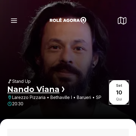
Stand Up
Set
Nando Viana
10
Larezzo Pizzaria • Bethaville I • Barueri • SP
Qui
20:30