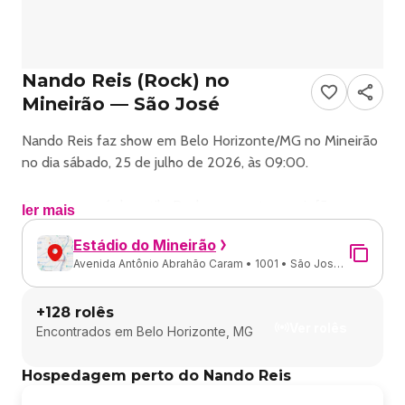
Nando Reis (Rock) no
Mineirão — São José
Nando Reis faz show em Belo Horizonte/MG no Mineirão
no dia sábado, 25 de julho de 2026, às 09:00.
O evento será do estilo Rock e promete reunir fãs para
ler mais
uma noite especial de música ao vivo.
Estádio do Mineirão
Avenida Antônio Abrahão Caram • 1001 • São José •
O show acontece no Mineirão, um espaço conhecido por
Belo Horizonte - MG
receber eventos na cidade de Belo Horizonte.
+
128
rolês
Ver rolês
Encontrados em
Belo Horizonte, MG
Endereço: Av. Antônio Abrahão Caram, 1001 - São José,
Belo Horizonte - MG, 31275-000, Brasil.
Hospedagem perto do Nando Reis
Ingressos disponíveis pelo site.blueticket.com.br. Confira