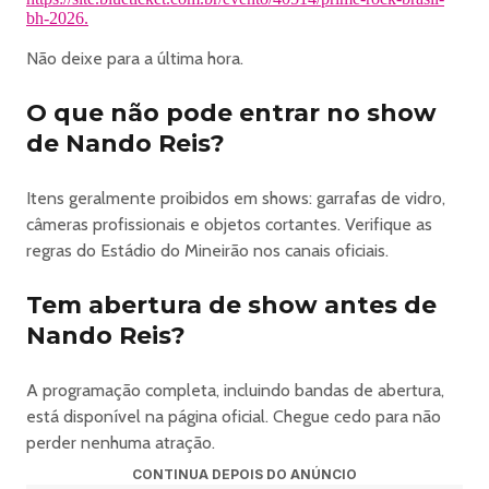
bh-2026.
independentes.
Na Pista Rock Brasil você também tem acesso a banheiros
Não deixe para a última hora.
físicos do estádio
E ainda encontra a maior praça de alimentação do
O que não pode entrar no show
evento, com diversos restaurantes e uma área de
de Nando Reis?
descompressão pra relaxar entre os shows.
A Pista Rock Brasil é pra quem sabe que existe paixão nas
Itens geralmente proibidos em shows: garrafas de vidro,
coisas feitas pelo coração.
câmeras profissionais e objetos cortantes. Verifique as
: : CAMAROTE SECRETO : :
regras do Estádio do Mineirão nos canais oficiais.
Um espaço confortável, reservado e com capacidade
limitada.
Tem abertura de show antes de
E com um super diferencial: um palco exclusivo só dele.
Nando Reis?
É no Camarote Secreto que
LEO JAIME e SUPLA
vão apresentar um showzaço especial nessa edição.
A programação completa, incluindo bandas de abertura,
O espaço é ultra confortável, tem acesso ao front stage e
está disponível na página oficial. Chegue cedo para não
uma estrutura pensada para quem quer viver o festival
perder nenhuma atração.
com mais comodidade.
CONTINUA DEPOIS DO ANÚNCIO