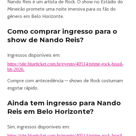
Nando Reis é um artista de Rock. O show no Estádio do
INÍCIO DAS VENDAS: DIA 08 DE ABRIL ÀS 18 HORAS
Mineirão promete uma noite imersiva para os fãs do
Siga o @primerockbrasil.bh no Instagram! Clique aqui
gênero em Belo Horizonte.
: : SETORES : :
: : PISTA ROCK BRASIL : :
Como comprar ingresso para o
A Pista Rock Brasil é o coração do festival.
show de Nando Reis?
É onde pulsa a maior energia do Mineirão.
É o maior espaço do evento e tem acesso a um front
stage exclusivo
Ingressos disponíveis em:
Local perfeito pra quem quer cantar de perto os maiores
https://site.blueticket.com.br/evento/40514/prime-rock-brasil-
sucessos do rock nacional.
bh-2026.
A Pista Rock Brasil também tem acesso aos anéis
Compre com antecedência — shows de Rock costumam
superiores do Mineirão, com uma visão panorâmica incrível
esgotar rápido.
do palco.
E tem mais: um palco exclusivo da School of Rock, com
Ainda tem ingresso para Nando
shows nos intervalos das bandas.
Reis em Belo Horizonte?
Porque aqui…
a música não para.
Sim, ingressos disponíveis em:
Na Pista você também encontra a maior loja oficial do
festival, entrada exclusiva, bares e banheiros
https://site.blueticket.com.br/evento/40514/prime-rock-brasil-