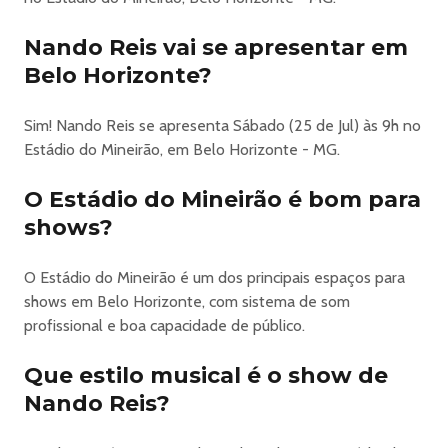
O Prime Rock BH está de volta.🤘
🇧🇷
Nando Reis vai se apresentar em
Dia 25 de julho, o Mineirão recebe o maior festival de
Belo Horizonte?
clássicos do rock nacional do país, com:
PARALAMAS 40 ANOSJOTA QUESTDADO VILLA-
LOBOS ( LEGIAO URBANA) com ANDRÉ
Sim! Nando Reis se apresenta Sábado (25 de Jul) às 9h no
FRATESCHIBLITZSAMUEL ROSANANDO REISLEO JAIME
Estádio do Mineirão, em Belo Horizonte - MG.
e SUPLA (Camarote Secreto)
O Estádio do Mineirão é bom para
Na sua 6ª edição, o Prime Rock BH já não é só um festival.
Virou tradição.
shows?
Seis edições.
Uma história gigante.
O Estádio do Mineirão é um dos principais espaços para
Dia 25 de julho, a saudade vira encontro.
shows em Belo Horizonte, com sistema de som
É pra cantar junto.
profissional e boa capacidade de público.
É pra sentir na pele.
É pra viver de novo.
Que estilo musical é o show de
Prepara o coração. ❤️
Nando Reis?
No ano da Copa,
o Prime Rock é HEXA. 🤘 🇧🇷