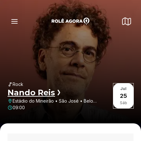
Rock
Jul
Nando Reis
25
Estádio do Mineirão • São José • Belo
Sáb
Horizonte • MG
09:00