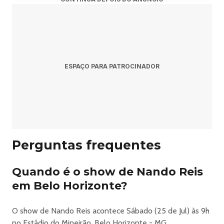
Resposta: O show acontece sábado, 25 de julho de 2026
às 09:00.
Pergunta: Onde acontece o evento?
Resposta: O evento acontece no Mineirão em Belo
ESPAÇO PARA PATROCINADOR
Horizonte.
Pergunta: Onde comprar ingressos?
Resposta: Os ingressos podem ser adquiridos no link
oficial do evento:
Perguntas frequentes
https://site.blueticket.com.br/evento/40514/prime-rock-brasil-
bh-2026.
Quando é o show de Nando Reis
em Belo Horizonte?
Prime Rock Brasil 2026 Em Belo Horizonte
O show de Nando Reis acontece Sábado (25 de Jul) às 9h
no Estádio do Mineirão, Belo Horizonte - MG.