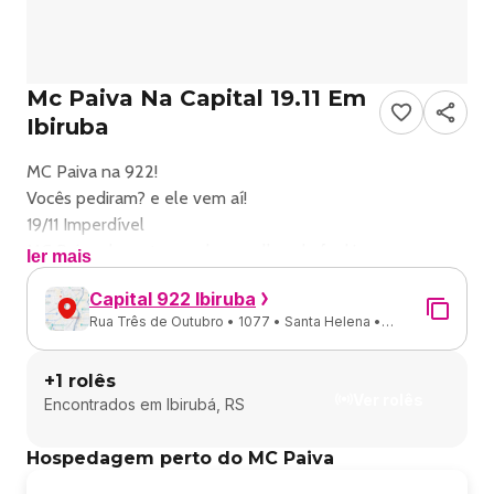
Mc Paiva Na Capital 19.11 Em
Ibiruba
MC Paiva na 922!
Vocês pediram? e ele vem aí!
19/11 Imperdível
MC Paiva chega trazendo o melhor do funk!
ler mais
Consagrado como um dos grandes nomes do cenário
Capital 922 Ibiruba
brasileiro, soma milhões de visualizações e reproduções
Rua Três de Outubro • 1077 • Santa Helena •
nas plataformas digitais. ??
Ibirubá - RS
Conhecido pelos hits, pela originalidade e pela capacidade
+
1
rolês
de inovar, ele promete entregar mais um show
Ver rolês
Encontrados em
Ibirubá, RS
inesquecível na 922!
Hospedagem perto do MC Paiva
https://minhaentrada.com.br/evento/mc-paiva-na-capital-1911-
29324