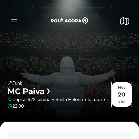
Funk
Nov
MC Paiva
20
Capital 922 Ibiruba • Santa Helena • Ibirubá •
Sex
RS
22:00