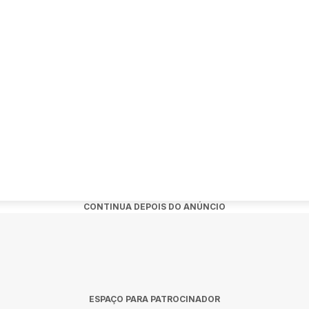
se vê por aqui? 💜
CONTINUA DEPOIS DO ANÚNCIO
ESPAÇO PARA PATROCINADOR