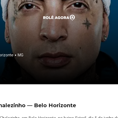
Horizonte • MG
alezinho — Belo Horizonte
alezinho, em Belo Horizonte, no bairro Estoril, dia 5 de junho d