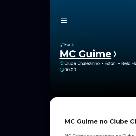
Funk
MC Guime
Clube Chalezinho • Estoril • Belo 
00:00
MC Guime no Clube Ch
MC Guime se apresenta no Clube Ch