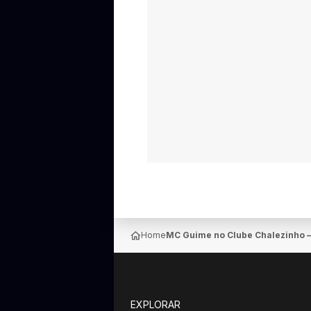
Home
MC Guime no Clube Chalezinho —
EXPLORAR