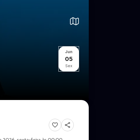
Jun
05
Sex
e 2026, sexta-feira às 00:00.