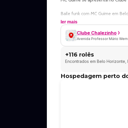
Baile funk com MC Guime em Belo
ler mais
Endereço: Av. Professor Mário Wer
Clube Chalezinho
Avenida Professor Mário Werne
Ingressos e valores: consulte os ca
+
116
rolês
Quarta é véspera de feriado e a ca
Encontrados em
Belo Horizonte,
E você já sabe, né? Por aqui, feri
Hospedagem perto d
Já escolheu o seu dia?
03/06 – Furacão 2000
05/06 – Voz e Violão
05/06 – Embraza c/ MC Guimê
06/06 – Away c/ DJ Graeff