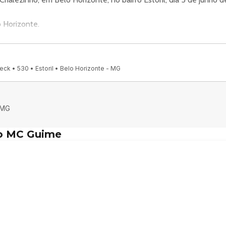
 Horizonte.
neck, 530 - Estoril, Belo Horizonte - MG, 30455-610, Brasil.
ck • 530 • Estoril • Belo Horizonte - MG
nais oficiais do evento.
sinha já vai dar start na nossa programação. 🔥✨
 MG
ado é sinônimo de viver tudo intensamente. 💥
o MC Guime