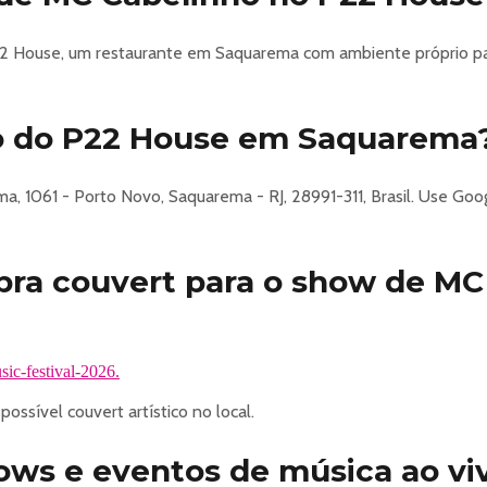
da praia
ada momento com conforto e estilo.
2 House, um restaurante em Saquarema com ambiente próprio pa
ainda mais premium, com conforto, privacidade e atendimento di
o do P22 House em Saquarema
99501-8505
, 1061 - Porto Novo, Saquarema - RJ, 28991-311, Brasil. Use Goog
rações e conteúdos exclusivos:
bra couvert para o show de MC
idade.
sic-festival-2026.
sic-festival-2026
ssível couvert artístico no local.
hows e eventos de música ao v