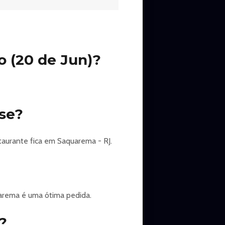
nários mais incríveis do Brasil.
dos eventos mais aguardados do
 (20 de Jun)?
 perfeita.
FERRUGEM
se?
taurante fica em Saquarema - RJ.
luenciadores e personalidades,
arema é uma ótima pedida.
vel e energia incomparável.
?