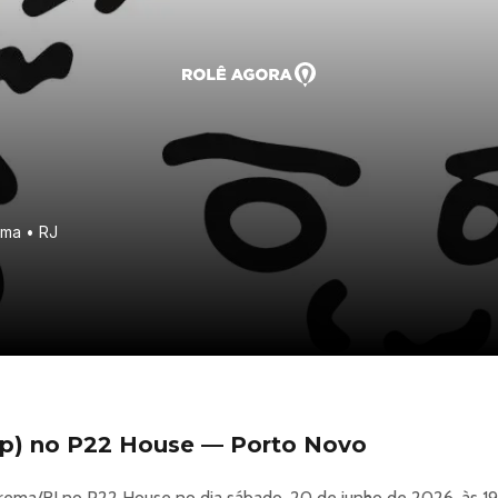
ema • RJ
p) no P22 House — Porto Novo
ema/RJ no P22 House no dia sábado, 20 de junho de 2026, às 19