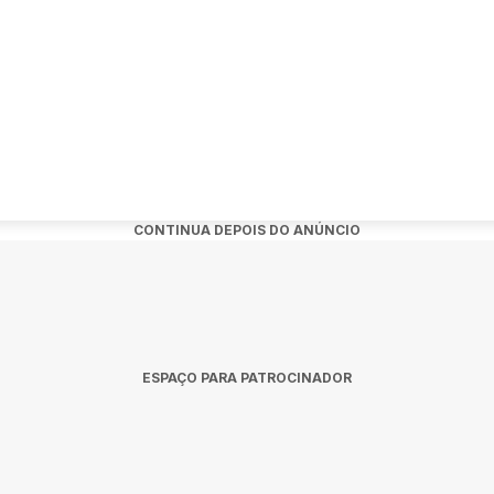
nto:
ow de MC Cabelinho em Saquarema?
o, 20 de junho de 2026 às 19:00.
o?
CONTINUA DEPOIS DO ANÚNCIO
 P22 House em Saquarema.
s?
dquiridos no link oficial do evento:
sic-festival-2026.
ESPAÇO PARA PATROCINADOR
rema - Mc Cabelinho + Ferrugem