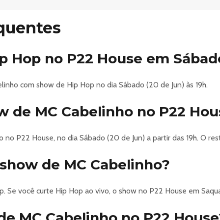
— A MAIOR ONDA DO ANO ESTÁ DE VOLTA!
cia única onde música, surf e lifestyle se encontram em um dos ce
quentes
nho, Saquarema — a capital do surf brasileiro — será palco de um 
e ao Campeonato Mundial de Surf.
p Hop no P22 House em Sábado
des nomes da música, atletas de elite e um público seleto na vibe
inho com show de Hip Hop no dia Sábado (20 de Jun) às 19h.
que dominam o cenário atual:
DIRETORIA • +5521 • ARCA DE NOÉ (DJ SET) • CABELINHO • 
w de MC Cabelinho no P22 Hou
 no P22 House, no dia Sábado (20 de Jun) a partir das 19h. O res
com a presença de grandes atletas do surf mundial, artistas, inf
o show de MC Cabelinho?
stura esporte, música e lifestyle.
p. Se você curte Hip Hop ao vivo, o show no P22 House em Saqu
m espaço paradisíaco à beira da lagoa, com estrutura de alto ní
de MC Cabelinho no P22 House