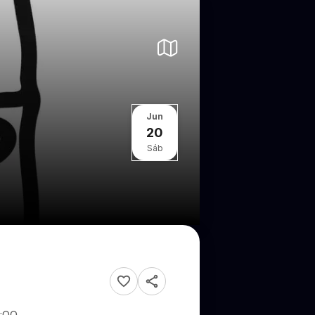
Jun
20
Sáb
:00.