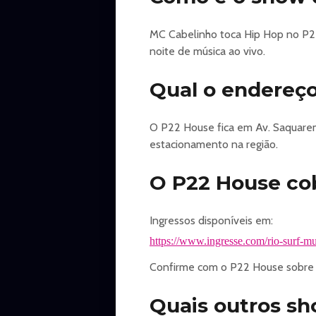
📍 Aproximadamente 700 metros 
Um cenário perfeito para curtir c
MC Cabelinho toca Hip Hop no P2
⸻
noite de música ao vivo.
🥂 CAMAROTES EXCLUSIVOS
Para quem busca uma experiência 
Qual o endereç
📲 Reservas via WhatsApp: (21) 
⸻
📲 FIQUE CONECTADO
O P22 House fica em Av. Saquarema
Acompanhe todas as novidades, at
estacionamento na região.
Instagram: @riosurfmusicfestival
⸻
O P22 House co
🔞 CLASSIFICAÇÃO: 18 ANOS
Evento proibido para menores de 
Ingressos disponíveis em:
https://www.ingresse.com/rio-surf-mu
https://www.ingresse.com/rio-surf-mu
Confirme com o P22 House sobre po
Quais outros s