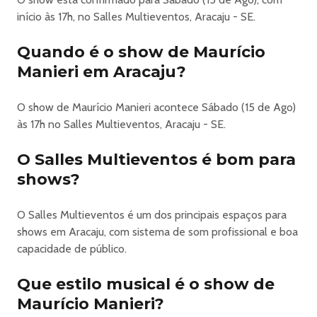
Mauricio Manieri - Tour Inesquecivel Classics Em Aracaju
início às 17h, no Salles Multieventos, Aracaju - SE.
MAURÍCIO MANIERI EM ARACAJU
Quando é o show de Maurício
Tour Inesquecível Classics · Salles Multieventos · 15 de
Manieri em Aracaju?
agosto de 2026
Aracaju recebe Maurício Manieri em uma noite especial
que celebra os grandes clássicos da música romântica
O show de Maurício Manieri acontece Sábado (15 de Ago)
nacional e internacional.
às 17h no Salles Multieventos, Aracaju - SE.
A
O Salles Multieventos é bom para
Tour Inesquecível Classics
marca um novo momento na carreira do artista e chega ao
shows?
Salles Multieventos
com um
O Salles Multieventos é um dos principais espaços para
espetáculo grandioso e envolvente
shows em Aracaju, com sistema de som profissional e boa
, reunindo, em um só palco, interpretações apaixonadas
capacidade de público.
das canções que atravessaram décadas e seguem
emocionando gerações.
Que estilo musical é o show de
No repertório, o público pode esperar os
Maurício Manieri?
grandes sucessos