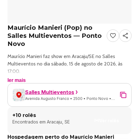
Maurício Manieri (Pop) no
Salles Multieventos — Ponto
Novo
Maurício Manieri faz show em Aracaju/SE no Salles
Multieventos no dia sábado, 15 de agosto de 2026, às
17:00.
ler mais
O evento será do estilo Pop e promete reunir fãs para
Salles Multieventos
uma noite especial de música ao vivo.
Avenida Augusto Franco • 2500 • Ponto Novo •
Aracaju - SE
O show acontece no Salles Multieventos, um espaço
+
10
rolês
conhecido por receber eventos na cidade de Aracaju.
Ver rolês
Encontrados em
Aracaju, SE
Endereço: Av. Augusto Franco, 2500 - Ponto Novo,
Hospedagem perto do Maurício Manieri
Aracaju - SE, 49097-670, Brasil.