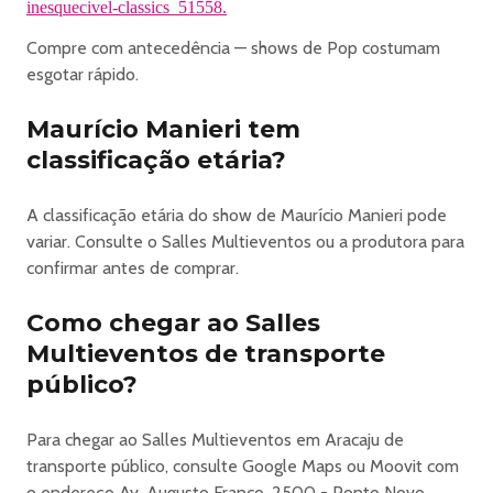
inesquecivel-classics_51558.
lugar e ao mesmo tempo.
Compre com antecedência — shows de Pop costumam
Preparem-se para dançar e se emocionar
esgotar rápido.
." — Maurício Manieri.
Com mais de 1 bilhão de visualizações nas plataformas
Maurício Manieri tem
digitais e ingressos esgotados nas principais casas de
classificação etária?
shows do Brasil, Maurício Manieri chega a Aracaju no auge
de uma trajetória construída ao lado do público.
A promessa é uma noite única, intensa e inesquecível
A classificação etária do show de Maurício Manieri pode
.
variar. Consulte o Salles Multieventos ou a produtora para
INFORMAÇÕES:
confirmar antes de comprar.
Abertura dos Portões:
20h00
Como chegar ao Salles
Horário previsto para início do Show:
Multieventos de transporte
22h00
público?
Informações | WhatsApp:
(79) 99947-6036
Para chegar ao Salles Multieventos em Aracaju de
*CLASSIFICAÇÃO ETÁRIA*
transporte público, consulte Google Maps ou Moovit com
Evento classificado para maiores de 16 anos.
o endereço Av. Augusto Franco, 2500 - Ponto Novo,