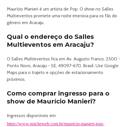
da trajetória de Manieri ao lado de
Maurício Manieri é um artista de Pop. O show no Salles
clássicos
Multieventos promete uma noite imersiva para os fãs do
que fazem parte da memória afetiva do público brasileiro.
gênero em Aracaju.
Com produção refinada, novo cenário, figurinos
impecáveis criados especialmente para a turnê e banda
Qual o endereço do Salles
ao vivo, o espetáculo conduz a plateia por uma verdadeira
Multieventos em Aracaju?
viagem musical, em uma atmosfera inspirada nas grandes
produções internacionais.
No palco, Maurício Manieri reafirma sua reputação de
O Salles Multieventos fica em Av. Augusto Franco, 2500 -
grande showman. Com voz e timbre inconfundíveis, ele
Ponto Novo, Aracaju - SE, 49097-670, Brasil. Use Google
conduz o espetáculo como uma conversa direta com o
Maps para o trajeto e opções de estacionamento
público, mesclando histórias, interações e interpretações
próximos.
que valorizam cada canção.
Como comprar ingresso para o
"
A trilha sonora de nossas vidas
show de Maurício Manieri?
. Esse é o espetáculo que conta as histórias que a gente
viveu junto. Cada música nos remete a um momento, uma
Ingressos disponíveis em:
lembrança, um amor. Classics é isso, é inesquecível, a
https://www.guicheweb.com.br/mauricio-manieri-tour-
trilha sonora da sua vida encontrando a minha, no mesmo