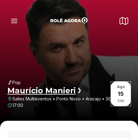
Pop
Ago
Maurício Manieri
15
Salles Multieventos • Ponto Novo • Aracaju • SE
Sáb
17:00