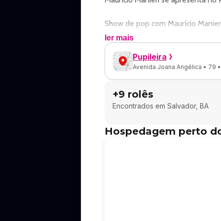
Show de pop com Maurício Manier
ler mais
Endereço: Av. Joana Angélica, 79 -
Pupileira
Avenida Joana Angélica • 79 •
Ingressos disponíveis pelo sympla
+
9
rolês
Classificação etária: 16.
Encontrados em
Salvador, BA
Mauricio Manieri - Tour Inesqueciv
Hospedagem perto do
Maurício Manieri apresenta a turnê
Pupileira, reunindo sucessos autor
O show acontece no dia 14 de agos
marcada por grandes canções e c
Reconhecido como um dos grandes n
consistente, presença de palco e 
atravessam gerações, Maurício Mani