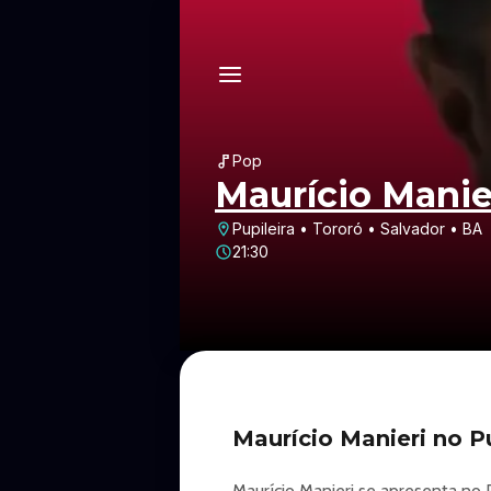
Pop
Maurício Manie
Pupileira • Tororó • Salvador • BA
21:30
Maurício Manieri no P
Maurício Manieri se apresenta no P