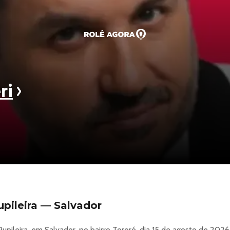
ri
upileira — Salvador
upileira, em Salvador, no bairro Tororó, dia 15 de agosto de 2026