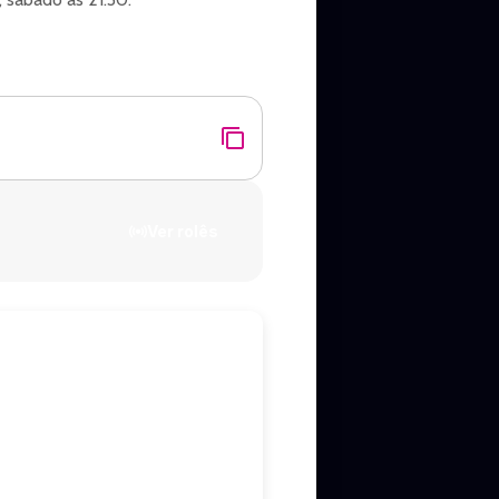
Ver rolês
ória combinando repertório
e marcada por sucessos que
urnê “Classics – Inesquecível”, em