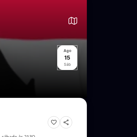
Ago
15
Sáb
, sábado às 21:30.