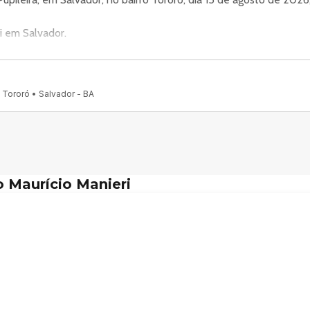
i em Salvador.
 Tororó, Salvador - BA, 40050-001, Brasil.
 Tororó • Salvador - BA
.
el Classics Em Salvador
 Maurício Manieri
 “Classics – Inesquecível”, na
ais e clássicos do pop romântico
to, celebrando uma carreira
onexão com o público
omes do pop romântico brasileiro, Manieri construiu sua trajet
uma relação direta com o público. Com uma carreira consolidada 
eri retorna a Salvador no dia 14 de agosto (sexta-feira), com a t