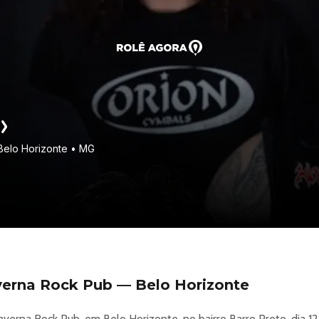
Belo Horizonte • MG
verna Rock Pub — Belo Horizonte
verna Rock Pub, em Belo Horizonte, no bairro Barro Preto, dia 1