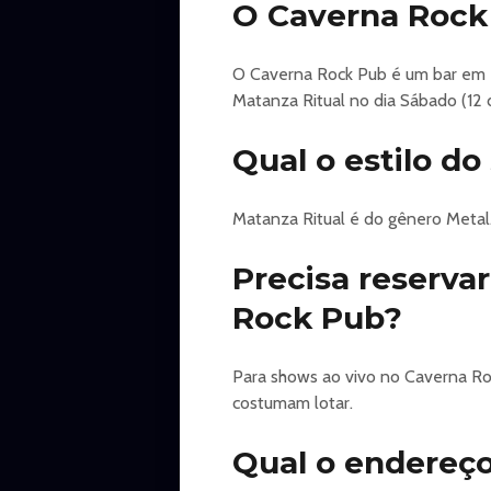
O Caverna Rock
03/07 - Tuatha de Danann (nova d
11/07 e 12/07 - Dia Mundial do Roc
O Caverna Rock Pub é um bar em B
17/07 - Masters of Voices com Edu 
Matanza Ritual no dia Sábado (12 
25/07 - Fábio Lione
Qual o estilo d
Mister Rock - Avenida Tereza Cris
Informações: (31) 992387499
Matanza Ritual é do gênero Metal
Produção e Marketing: romaniell
Precisa reserva
📍 Caverna Rock Pub - Rua Tupis 1
Rock Pub?
Informações: (31) 99238 7499
Produção: romanielloproducoes
Para shows ao vivo no Caverna Ro
Apoio: lautbeer
costumam lotar.
#Caverna
Qual o endereç