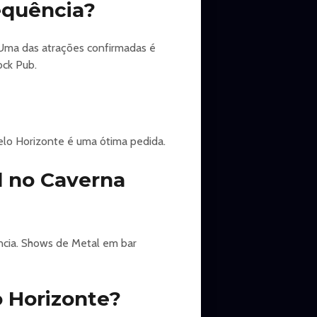
equência?
 Titãs), Tianastácia e muito mais
 Uma das atrações confirmadas é
ock Pub.
elo Horizonte é uma ótima pedida.
l no Caverna
ncia. Shows de Metal em bar
 Horizonte?