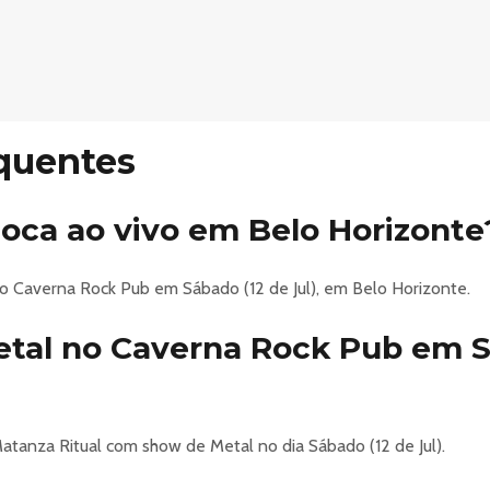
s de 18 anos (mesmo acompanhados dos pais ou responsáveis)
uto knottribe avengersbh immortalevanescencetributo
pow — (Masterplan e ex-Helloween)
quentes
rapow — guitarrista do Masterplan e ex-Helloween — celebrando
toca ao vivo em Belo Horizonte
esentes
no Caverna Rock Pub em Sábado (12 de Jul), em Belo Horizonte.
tal no Caverna Rock Pub em S
s de 18 anos (acompanhados dos pais ou responsáveis)
tanza Ritual com show de Metal no dia Sábado (12 de Jul).