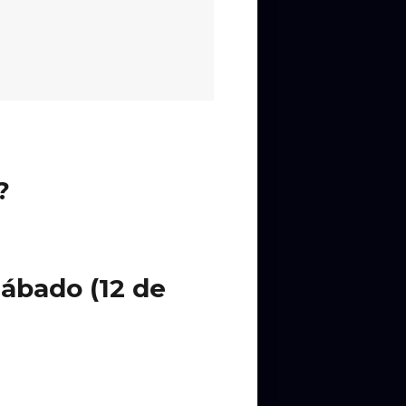
 os 30 anos do álbum clássico
?
ábado (12 de