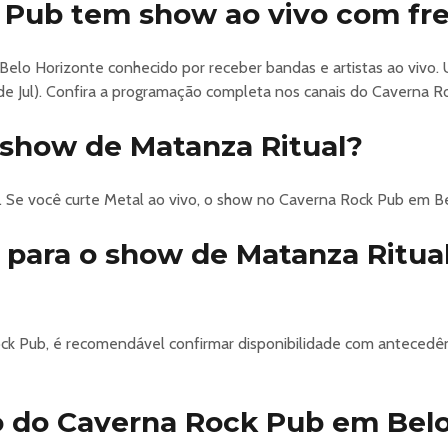
 Pub tem show ao vivo com fr
ata!)
k com CPM 22, Camisa de Vênus, Matanza Ritual, Sergio Britto (do
elo Horizonte conhecido por receber bandas e artistas ao vivo.
Falashi, Eric Martin, Ripper Owens e Jeff Scott Soto
de Jul). Confira a programação completa nos canais do Caverna R
o show de Matanza Ritual?
tina 295 - Prado
. Se você curte Metal ao vivo, o show no Caverna Rock Pub em B
oproducoes
r para o show de Matanza Ritua
448 - Barro Preto
ck Pub, é recomendável confirmar disponibilidade com antecedê
o do Caverna Rock Pub em Belo