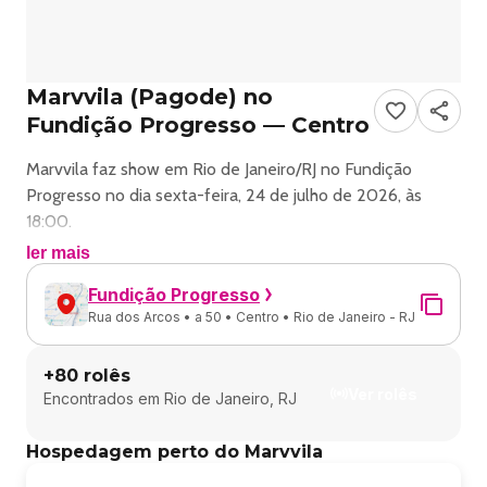
Marvvila (Pagode) no
Fundição Progresso — Centro
Marvvila faz show em Rio de Janeiro/RJ no Fundição
Progresso no dia sexta-feira, 24 de julho de 2026, às
18:00.
ler mais
O evento será do estilo Pagode e promete reunir fãs para
Fundição Progresso
uma noite especial de música ao vivo.
Rua dos Arcos • a 50 • Centro • Rio de Janeiro - RJ
O show acontece no Fundição Progresso, um espaço
+
80
rolês
conhecido por receber eventos na cidade de Rio de
Ver rolês
Encontrados em
Rio de Janeiro, RJ
Janeiro.
Hospedagem perto do Marvvila
Endereço: Rua dos Arcos, 24.