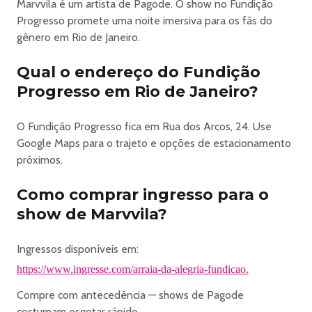
no dia do evento. A doação é obrigatória nesta
Marvvila é um artista de Pagode. O show no Fundição
modalidade.
Progresso promete uma noite imersiva para os fãs do
gênero em Rio de Janeiro.
https://www.ingresse.com/arraia-da-alegria-fundicao
Qual o endereço do Fundição
Progresso em Rio de Janeiro?
O Fundição Progresso fica em Rua dos Arcos, 24. Use
Google Maps para o trajeto e opções de estacionamento
próximos.
Como comprar ingresso para o
show de Marvvila?
Ingressos disponíveis em:
https://www.ingresse.com/arraia-da-alegria-fundicao.
Compre com antecedência — shows de Pagode
costumam esgotar rápido.