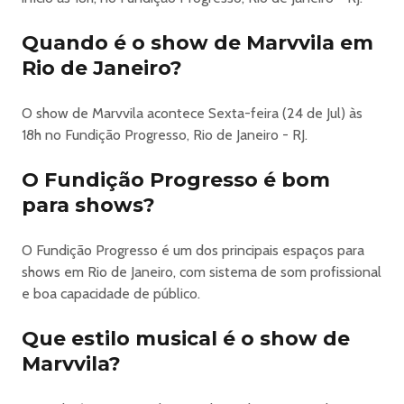
Arraiá da Alegria com Sorriso Maroto e Marvvila na
Fundição
Quando é o show de Marvvila em
No dia 24 de julho, a Fundição Progresso recebe o Arraiá
Rio de Janeiro?
da Alegria com shows completos de Sorriso Maroto e
Marvvila, em uma noite que mistura pagode, samba e
O show de Marvvila acontece Sexta-feira (24 de Jul) às
clima junino. A festa conta ainda com barraquinhas de
18h no Fundição Progresso, Rio de Janeiro - RJ.
comidas típicas e brincadeiras, transformando a Lapa em
um grande arraial urbano.
O Fundição Progresso é bom
Serviço:
para shows?
Data: 24 de julho (sexta-feira)
Local: Fundição Progresso
O Fundição Progresso é um dos principais espaços para
Rua dos Arcos, 24, Lapa – Rio de Janeiro/RJ
shows em Rio de Janeiro, com sistema de som profissional
Abertura da casa: 21h
e boa capacidade de público.
Mais informações: www.fundicaoprogresso.com.br
Classificação etária: 18 anos. Menores de 18 anos somente
Que estilo musical é o show de
acompanhados pelos pais ou responsável legal.
Marvvila?
Ingresso Solidário: Pague meia-entrada mediante a
doação de 1kg de alimento não perecível, a ser entregue