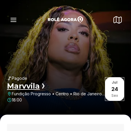
Pagode
Jul
Marvvila
24
Fundição Progresso • Centro • Rio de Janeiro •
Sex
RJ
18:00