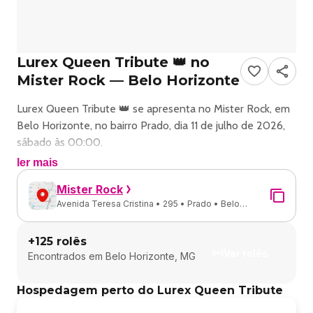
Lurex Queen Tribute 👑 no
Mister Rock — Belo Horizonte
Lurex Queen Tribute 👑 se apresenta no Mister Rock, em
Belo Horizonte, no bairro Prado, dia 11 de julho de 2026,
sábado às 00:00.
ler mais
Show de rock com Lurex Queen Tribute 👑 em Belo
Mister Rock
Horizonte.
Avenida Teresa Cristina • 295 • Prado • Belo
Horizonte - MG
Endereço: Avenida Tereza Cristina, 295 - Prado.
+
125
rolês
Ver rolês
Encontrados em
Belo Horizonte, MG
Ingressos e valores: consulte os canais oficiais do evento.
Hospedagem perto do Lurex Queen Tribute
TIANASTÁCIA CONFIRMADO NO DIA MUNDIAL DO
ROCK!