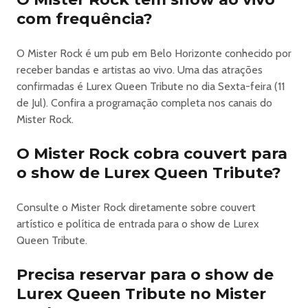
* Praça de Alimentação
com frequência?
* Permitido a entrada de menores de idade
acompanhados dos pais e com ingresso.
O Mister Rock é um pub em Belo Horizonte conhecido por
* Espaço Kids fica na área externa do shopping e do
receber bandas e artistas ao vivo. Uma das atrações
evento.
confirmadas é Lurex Queen Tribute no dia Sexta-feira (11
* Teremos venda de copos do evento
de Jul). Confira a programação completa nos canais do
Mister Rock.
Informações: 31 992387499
O Mister Rock cobra couvert para
o show de Lurex Queen Tribute?
Consulte o Mister Rock diretamente sobre couvert
artístico e política de entrada para o show de Lurex
Queen Tribute.
Precisa reservar para o show de
Lurex Queen Tribute no Mister