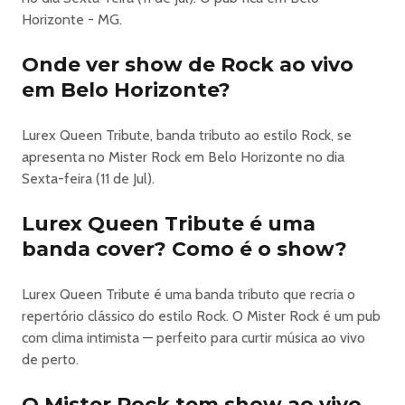
- Matanza Ritual
Horizonte - MG.
- Egypcio do Tihuana
- Tianastacia
Onde ver show de Rock ao vivo
- Carne Nua e Bauxita
em Belo Horizonte?
- Pretty (Pitty)
- Live in Park e convidados, tocando Linkin Park, System
Lurex Queen Tribute, banda tributo ao estilo Rock, se
of a Down e Slipknot
apresenta no Mister Rock em Belo Horizonte no dia
Sexta-feira (11 de Jul).
🎟️ INGRESSOS PROMOCIONAIS LIMITADOS
Lurex Queen Tribute é uma
- Passaporte 2 dias Meia e Solidário Promo R$50
banda cover? Como é o show?
- Passaporte 2 dias Inteira Promo R$100
- Ingresso 1 dia (11/07) Meia e Solidário Promo R$30
- Ingresso 1 dia (12/07) Meia e Solidário Promo R$30
Lurex Queen Tribute é uma banda tributo que recria o
- Ingresso Inteira (11/07 ou 12/07) Promo R$60
repertório clássico do estilo Rock. O Mister Rock é um pub
com clima intimista — perfeito para curtir música ao vivo
Adquira seu ingresso Promocional antes que acabe!
de perto.
* Evento com 2 palcos
O Mister Rock tem show ao vivo