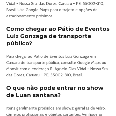
· Desconfie sempre de ingressos abaixo do valor de
Vidal - Nossa Sra. das Dores, Caruaru - PE, 55002-310,
mercado e muita facilidade na compra.
Brasil. Use Google Maps para o trajeto e opções de
· Não compre ingressos a CAMBISTAS.
estacionamento próximos.
· O ingresso é um título ao portador. Em caso de roubo,
furto ou fenômeno da natureza, não reimprimimos
Como chegar ao Pátio de Eventos
ingresso.
Luiz Gonzaga de transporte
· Não dobre o ingresso e proteja o código de barra. Guarde
público?
em um local seco e seguro.
Os valores dos ingressos nos pontos de venda físicos
podem variar de acordo com a forma de pagamento. Lei:
Para chegar ao Pátio de Eventos Luiz Gonzaga em
Lei 13.455/2017
Caruaru de transporte público, consulte Google Maps ou
Moovit com o endereço R. Agnelo Dias Vidal - Nossa Sra.
das Dores, Caruaru - PE, 55002-310, Brasil.
https://www.bilheteriadigital.com/camarote-exclusive-sao-joao-
de-caruaru-2026-21-de-junho
O que não pode entrar no show
de Luan santana?
Itens geralmente proibidos em shows: garrafas de vidro,
câmeras profissionais e objetos cortantes. Verifique as