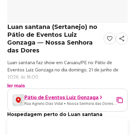
Luan santana (Sertanejo) no
Pátio de Eventos Luiz
Gonzaga — Nossa Senhora
das Dores
Luan santana faz show em Caruaru/PE no Pátio de
Eventos Luiz Gonzaga no dia domingo, 21 de junho de
2026, às 16:00.
ler mais
O evento será do estilo Sertanejo e promete reunir fãs
Pátio de Eventos Luiz Gonzaga
para uma noite especial de música ao vivo.
Rua Agnelo Dias Vidal • Nossa Senhora das Dores •
Caruaru - PE
O show acontece no Pátio de Eventos Luiz Gonzaga, um
Hospedagem perto do Luan santana
espaço conhecido por receber eventos na cidade de
Caruaru.