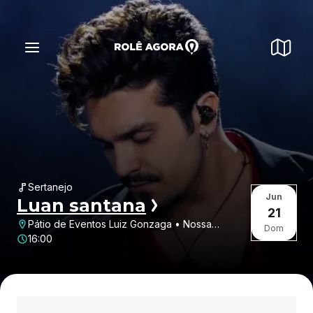
Sertanejo
Jun
Luan santana
21
Pátio de Eventos Luiz Gonzaga • Nossa
Dom
Senhora das Dores • Caruaru • PE
16:00