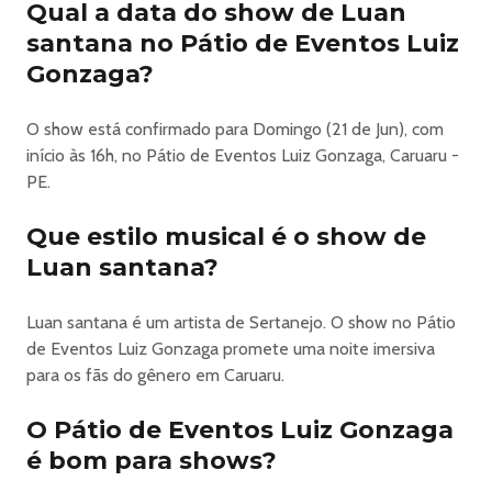
Qual a data do show de Luan
santana no Pátio de Eventos Luiz
Camarote Exclusive Sao Joao De Caruaru 2026 Em
Gonzaga?
Caruaru
O show está confirmado para Domingo (21 de Jun), com
EVENTO: CAMAROTE EXCLUSIVE SÃO JOÃO DE
início às 16h, no Pátio de Eventos Luiz Gonzaga, Caruaru -
CARUARU 2026
PE.
DATA: 21 DE JUNHO
HORÁRIO: 19h
Que estilo musical é o show de
LOCAL: PÁTIO DE EVENTOS DE CARUARU
Luan santana?
ATRAÇÕES: MARQUINHOS MARAIAL, MAGNÍFICOS,
LUAN SANTANA, HENRY FREITAS
Luan santana é um artista de Sertanejo. O show no Pátio
COMPREI O INGRESSO PELO SITE / APLICATIVO, COMO
de Eventos Luiz Gonzaga promete uma noite imersiva
VOU ENTRAR NO EVENTO?
para os fãs do gênero em Caruaru.
Basta apresentar o ingresso através do aplicativo da
Bilheteria Digital. A validação é feita pelo código de
O Pátio de Eventos Luiz Gonzaga
barras. Lembre-se que não será aceito print do ingresso!
é bom para shows?
Você também pode consultar outras dúvidas sobre
ingressos na Central de Ajuda > Ingressos.