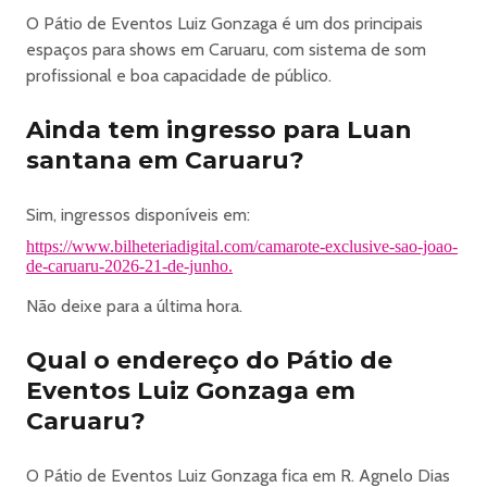
INFORMAÇÕES IMPORTANTES:
O Pátio de Eventos Luiz Gonzaga é um dos principais
· O ingresso é válido apenas para o local e setor indicado.
espaços para shows em Caruaru, com sistema de som
· É proibido o acesso às dependências do evento de
profissional e boa capacidade de público.
pessoas portando armas de qualquer tipo, caixas,
foguetes, objetos cortantes ou contundentes ou outros
Ainda tem ingresso para Luan
que possam causar ferimentos a terceiros.
santana em Caruaru?
· A entrada de alimentos e bebidas de quaisquer natureza
é proibida.
Sim, ingressos disponíveis em:
. Proibido o consumo de bebidas alcoólicas por menores
https://www.bilheteriadigital.com/camarote-exclusive-sao-joao-
de idade.
de-caruaru-2026-21-de-junho.
· Observe a classificação do evento.
· O titular do ingresso declara expressamente aceitar que
Não deixe para a última hora.
sua imagem e áudio possam ser captados e gravados
Qual o endereço do Pátio de
durante a realização do evento e cede de modo gratuito
e definitivo, todos os direitos de imagem e áudio para
Eventos Luiz Gonzaga em
todos os fins.
Caruaru?
· Não nos responsabilizamos por ingressos comprados a
terceiros, ou seja, use sempre os canais oficias do evento.
O Pátio de Eventos Luiz Gonzaga fica em R. Agnelo Dias