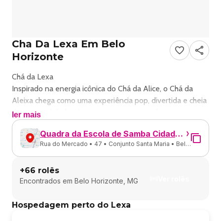
Cha Da Lexa Em Belo
Horizonte
Chá da Lexa
Inspirado na energia icônica do Chá da Alice, o Chá da
Aleixa chega como uma experiência pop, divertida e cheia
de personalidade. Uma noite para cantar, dançar e viver
ler mais
momentos inesquecíveis ao som de muitos hits,
Quadra da Escola de Samba Cidade
performances, surpresas e aquela atmosfera única que
Rua do Mercado • 47 • Conjunto Santa Maria • Belo
Jardim.
transforma a pista em um verdadeiro universo à parte.
Horizonte - MG
Prepare o look, reúna os amigos e venha fazer parte
+
66
rolês
dessa edição especial.
Ver rolês
Encontrados em
Belo Horizonte, MG
https://www.sympla.com.br/evento/cha-da-lexa/3428984
Hospedagem perto do Lexa