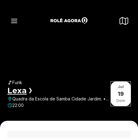
Funk
Jul
Lexa
19
Quadra da Escola de Samba Cidade Jardim. •
Dom
Conjunto Santa Maria • Belo Horizonte • MG
22:00