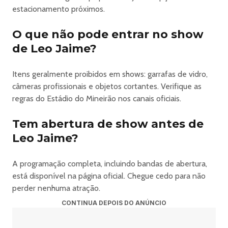
evento, com diversos restaurantes e uma área de
estacionamento próximos.
descompressão pra relaxar entre os shows.
A Pista Rock Brasil é pra quem sabe que existe paixão nas
O que não pode entrar no show
coisas feitas pelo coração.
de Leo Jaime?
: : CAMAROTE SECRETO : :
Um espaço confortável, reservado e com capacidade
Itens geralmente proibidos em shows: garrafas de vidro,
limitada.
câmeras profissionais e objetos cortantes. Verifique as
E com um super diferencial: um palco exclusivo só dele.
regras do Estádio do Mineirão nos canais oficiais.
É no Camarote Secreto que
LEO JAIME e SUPLA
Tem abertura de show antes de
vão apresentar um showzaço especial nessa edição.
O espaço é ultra confortável, tem acesso ao front stage e
Leo Jaime?
uma estrutura pensada para quem quer viver o festival
com mais comodidade.
A programação completa, incluindo bandas de abertura,
Aqui você encontra bar de drinques, praça de
está disponível na página oficial. Chegue cedo para não
alimentação independente e tem acesso a banheiros
perder nenhuma atração.
físicos dentro do Mineirão.
CONTINUA DEPOIS DO ANÚNCIO
O Camarote Secreto também tem uma área de
convivência no mezanino com uma mega varanda