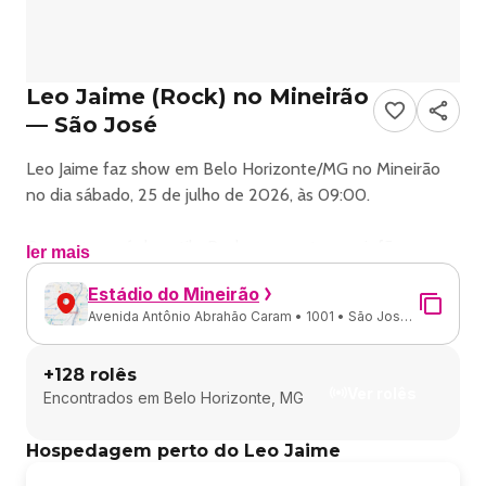
Leo Jaime (Rock) no Mineirão
— São José
Leo Jaime faz show em Belo Horizonte/MG no Mineirão
no dia sábado, 25 de julho de 2026, às 09:00.
O evento será do estilo Rock e promete reunir fãs para
ler mais
uma noite especial de música ao vivo.
Estádio do Mineirão
Avenida Antônio Abrahão Caram • 1001 • São José •
O show acontece no Mineirão, um espaço conhecido por
Belo Horizonte - MG
receber eventos na cidade de Belo Horizonte.
+
128
rolês
Ver rolês
Encontrados em
Belo Horizonte, MG
Endereço: Av. Antônio Abrahão Caram, 1001 - São José,
Belo Horizonte - MG, 31275-000, Brasil.
Hospedagem perto do Leo Jaime
Ingressos disponíveis pelo site.blueticket.com.br. Confira