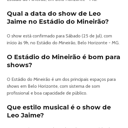
LOBOS ( LEGIAO URBANA) com ANDRÉ
FRATESCHIBLITZSAMUEL ROSANANDO REISLEO JAIME
Qual a data do show de Leo
e SUPLA (Camarote Secreto)
Jaime no Estádio do Mineirão?
Na sua 6ª edição, o Prime Rock BH já não é só um festival.
Virou tradição.
O show está confirmado para Sábado (25 de Jul), com
Seis edições.
início às 9h, no Estádio do Mineirão, Belo Horizonte - MG.
Uma história gigante.
Dia 25 de julho, a saudade vira encontro.
O Estádio do Mineirão é bom para
É pra cantar junto.
shows?
É pra sentir na pele.
É pra viver de novo.
Prepara o coração. ❤️
O Estádio do Mineirão é um dos principais espaços para
No ano da Copa,
shows em Belo Horizonte, com sistema de som
o Prime Rock é HEXA. 🤘 🇧🇷
profissional e boa capacidade de público.
INÍCIO DAS VENDAS: DIA 08 DE ABRIL ÀS 18 HORAS
Siga o @primerockbrasil.bh no Instagram! Clique aqui
Que estilo musical é o show de
: : SETORES : :
Leo Jaime?
: : PISTA ROCK BRASIL : :
A Pista Rock Brasil é o coração do festival.