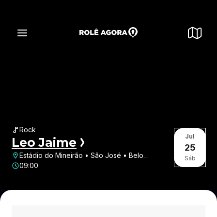
Rock
Jul
Leo Jaime
25
Estádio do Mineirão • São José • Belo
Sáb
Horizonte • MG
09:00