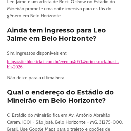
Leo Jaime é um artista de Rock. O show no Estádio do
É onde pulsa a maior energia do Mineirão.
Mineirão promete uma noite imersiva para os fãs do
É o maior espaço do evento e tem acesso a um front
gênero em Belo Horizonte.
stage exclusivo
Local perfeito pra quem quer cantar de perto os maiores
Ainda tem ingresso para Leo
sucessos do rock nacional.
Jaime em Belo Horizonte?
A Pista Rock Brasil também tem acesso aos anéis
superiores do Mineirão, com uma visão panorâmica incrível
Sim, ingressos disponíveis em:
do palco.
E tem mais: um palco exclusivo da School of Rock, com
https://site.blueticket.com.br/evento/40514/prime-rock-brasil-
bh-2026.
shows nos intervalos das bandas.
Porque aqui…
Não deixe para a última hora.
a música não para.
Na Pista você também encontra a maior loja oficial do
Qual o endereço do Estádio do
festival, entrada exclusiva, bares e banheiros
Mineirão em Belo Horizonte?
independentes.
Na Pista Rock Brasil você também tem acesso a banheiros
O Estádio do Mineirão fica em Av. Antônio Abrahão
físicos do estádio
Caram, 1001 - São José, Belo Horizonte - MG, 31275-000,
E ainda encontra a maior praça de alimentação do
Brasil. Use Google Maps para o trajeto e opções de