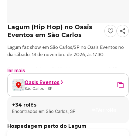
Lagum (Hip Hop) no Oasis
Eventos em São Carlos
Lagum faz show em São Carlos/SP no Oasis Eventos no
dia sábado, 14 de novembro de 2026, às 17:30.
O evento será do estilo Hip Hop e promete reunir fãs
ler mais
para uma noite especial de música ao vivo.
Oasis Eventos
São Carlos - SP
O show acontece no Oasis Eventos, um espaço conhecido
por receber eventos na cidade de São Carlos.
+
34
rolês
Ver rolês
Encontrados em
São Carlos, SP
Endereço: Rodovia Washington Luís km 241,5 Embare -
São Carlos, SP, 13565-800, Brasil.
Hospedagem perto do Lagum
Ingressos disponíveis pelo icones.com.br. Confira no link