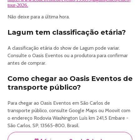
tour-2026.
Não compre ingresso de pessoas desconhecidas. Vendas
somente no site da Icones e pontos de vendas
Não deixe para a última hora.
autorizados.
Não nos responsabilizamos por ingressos comprados fora
Lagum tem classificação etária?
dos pontos de venda.
O ingresso do tipo promocional ou solidário é destinado
A classificação etária do show de Lagum pode variar.
ao público em geral, com a obrigatoriedade da doação de
Consulte o Oasis Eventos ou a produtora para confirmar
1kg de alimento não perecível por ingresso, no dia do
antes de comprar.
evento.
Como chegar ao Oasis Eventos de
https://www.icones.com.br/evento/139899-lagum-chico-chico-
transporte público?
tour-2026
Para chegar ao Oasis Eventos em São Carlos de
transporte público, consulte Google Maps ou Moovit com
o endereço Rodovia Washington Luís km 241,5 Embare -
São Carlos, SP, 13565-800, Brasil.