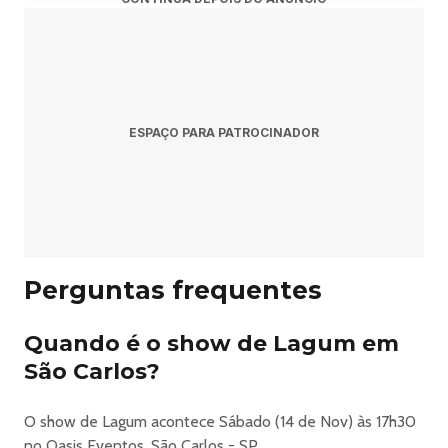
Resposta: O show acontece sábado, 14 de novembro de
2026 às 17:30.
Pergunta: Onde acontece o evento?
Resposta: O evento acontece no Oasis Eventos em São
ESPAÇO PARA PATROCINADOR
Carlos.
Pergunta: Onde comprar ingressos?
Resposta: Os ingressos podem ser adquiridos no link
oficial do evento:
Perguntas frequentes
https://www.icones.com.br/evento/139899-lagum-chico-chico-
tour-2026.
Quando é o show de Lagum em
São Carlos?
Lagum + Chico Chico - Tour 2026 Em Sao Carlos
O show de Lagum acontece Sábado (14 de Nov) às 17h30
no Oasis Eventos, São Carlos - SP.