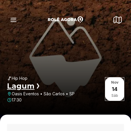
Hip Hop
Nov
Lagum
14
Oasis Eventos • São Carlos • SP
Sáb
17:30