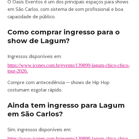
O Oasis Eventos é um dos principais espaços para shows
🎫 Pista:
em São Carlos, com sistema de som profissional e boa
Espaço amplo atrás do front stage, com boa visão do
capacidade de público.
show e mais liberdade para curtir.
🎫 Área PCR:
Como comprar ingresso para o
A área PCR é destinada a garantir acessibilidade
show de Lagum?
adequada a pessoas com deficiência, em especial
cadeirantes.
Este evento poderá ser gravado, filmado ou fotografado.
Ingressos disponíveis em:
Ao participar do evento o portador do ingresso concorda
https://www.icones.com.br/evento/139899-lagum-chico-chico-
e autoriza a utilização gratuita de sua imagem por prazo
tour-2026.
indeterminado.
Compre com antecedência — shows de Hip Hop
Observe os detalhes de cada setor para garantir o espaço
costumam esgotar rápido.
compatível com suas preferências.
A Icones reserva o direito de realizar análise de pedidos e
Ainda tem ingresso para Lagum
possíveis confirmações de dados. Mantenha seu cadastro
em São Carlos?
atualizado e acompanhe seu e-mail.
Para informações sobre o benefício de MEIA-ENTRADA
Sim, ingressos disponíveis em:
Clique Aqui
.
https://www.icones.com.br/evento/139899-lagum-chico-chico-