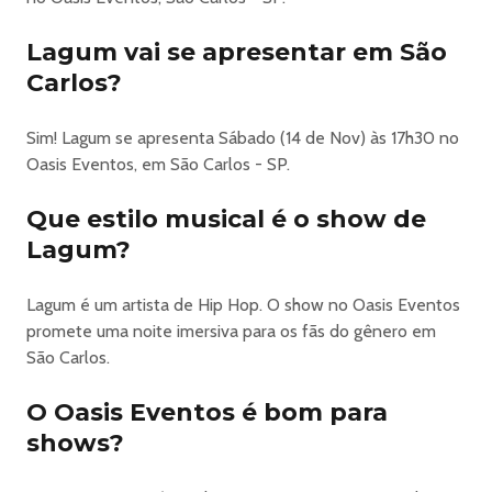
A turnê Lagum + Chico Chico 2026 promete uma
experiência única para o público: dois shows completos
Lagum vai se apresentar em São
em uma única noite, reunindo duas das forças mais
Carlos?
criativas da nova música brasileira no mesmo palco.
A banda Lagum, conhecida por sucessos que misturam
pop, indie e brasilidades, leva para a estrada sua energia
Sim! Lagum se apresenta Sábado (14 de Nov) às 17h30 no
contagiante e repertório cheio de hits que conquistaram
Oasis Eventos, em São Carlos - SP.
milhões de fãs pelo país. Já Chico Chico, com sua
Que estilo musical é o show de
sonoridade marcante que transita entre MPB, rock e
poesia urbana, apresenta um show intenso e autêntico,
Lagum?
reafirmando sua crescente relevância na cena nacional.
Nesta turnê especial, o público terá a oportunidade de
Lagum é um artista de Hip Hop. O show no Oasis Eventos
assistir às duas apresentações completas, criando uma
promete uma noite imersiva para os fãs do gênero em
noite inesquecível de música, emoção e conexão entre
São Carlos.
artistas e fãs.
🎫 FrontStage:
O Oasis Eventos é bom para
Área em frente ao palco, ideal para quem quer ficar o
shows?
mais próximo do artista e viver a experiência
intensamente.