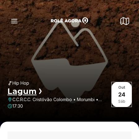
Hip Hop
Out
Lagum
24
C.C.R.C.C. Cristóvão Colombo • Morumbi •
Sáb
Piracicaba • SP
17:30