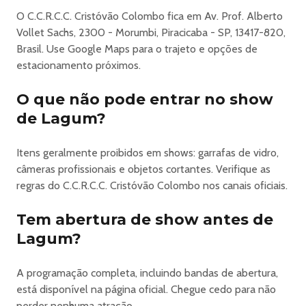
atualizado e acompanhe seu e-mail.
O C.C.R.C.C. Cristóvão Colombo fica em Av. Prof. Alberto
Para informações sobre o benefício de MEIA-ENTRADA
Vollet Sachs, 2300 - Morumbi, Piracicaba - SP, 13417-820,
Clique Aqui
Brasil. Use Google Maps para o trajeto e opções de
.
estacionamento próximos.
Não compre ingresso de pessoas desconhecidas. Vendas
O que não pode entrar no show
somente no site da Icones e pontos de vendas
autorizados.
de Lagum?
Não nos responsabilizamos por ingressos comprados fora
dos pontos de venda.
Itens geralmente proibidos em shows: garrafas de vidro,
O ingresso do tipo promocional ou solidário é destinado
câmeras profissionais e objetos cortantes. Verifique as
ao público em geral, com a obrigatoriedade da doação de
regras do C.C.R.C.C. Cristóvão Colombo nos canais oficiais.
1kg de alimento não perecível por ingresso, no dia do
evento.
Tem abertura de show antes de
A entrada de menores de idade não é permitida em
Lagum?
setores open bar mesmo que acompanhados dos pais ou
responsáveis legais.
A programação completa, incluindo bandas de abertura,
está disponível na página oficial. Chegue cedo para não
https://www.icones.com.br/evento/264631-lagum-chico-chico-
perder nenhuma atração.