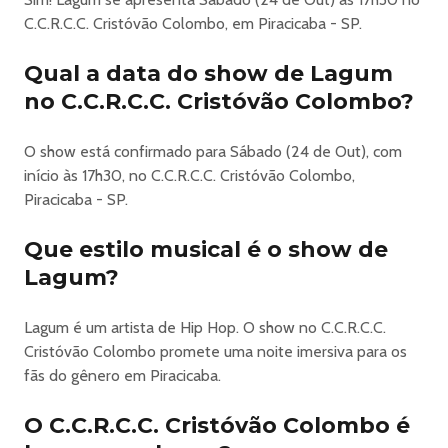
Lagum + Chico Chico - Tour 2026 Em Piracicaba
C.C.R.C.C. Cristóvão Colombo, em Piracicaba - SP.
A turnê Lagum + Chico Chico 2026 promete uma
Qual a data do show de Lagum
experiência única para o público: dois shows completos
no C.C.R.C.C. Cristóvão Colombo?
em uma única noite, reunindo duas das forças mais
criativas da nova música brasileira no mesmo palco.
A banda Lagum, conhecida por sucessos que misturam
O show está confirmado para Sábado (24 de Out), com
pop, indie e brasilidades, leva para a estrada sua energia
início às 17h30, no C.C.R.C.C. Cristóvão Colombo,
contagiante e repertório cheio de hits que conquistaram
Piracicaba - SP.
milhões de fãs pelo país. Já Chico Chico, com sua
Que estilo musical é o show de
sonoridade marcante que transita entre MPB, rock e
poesia urbana, apresenta um show intenso e autêntico,
Lagum?
reafirmando sua crescente relevância na cena nacional.
Nesta turnê especial, o público terá a oportunidade de
Lagum é um artista de Hip Hop. O show no C.C.R.C.C.
assistir às duas apresentações completas, criando uma
Cristóvão Colombo promete uma noite imersiva para os
noite inesquecível de música, emoção e conexão entre
fãs do gênero em Piracicaba.
artistas e fãs.
🎫 FrontStage:
O C.C.R.C.C. Cristóvão Colombo é
Área em frente ao palco, ideal para quem quer ficar o