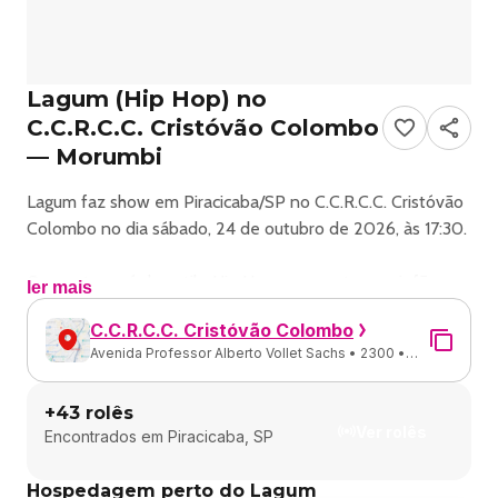
Lagum (Hip Hop) no
C.C.R.C.C. Cristóvão Colombo
— Morumbi
Lagum faz show em Piracicaba/SP no C.C.R.C.C. Cristóvão
Colombo no dia sábado, 24 de outubro de 2026, às 17:30.
O evento será do estilo Hip Hop e promete reunir fãs
ler mais
para uma noite especial de música ao vivo.
C.C.R.C.C. Cristóvão Colombo
Avenida Professor Alberto Vollet Sachs • 2300 •
O show acontece no C.C.R.C.C. Cristóvão Colombo, um
Morumbi • Piracicaba - SP
espaço conhecido por receber eventos na cidade de
+
43
rolês
Piracicaba.
Ver rolês
Encontrados em
Piracicaba, SP
Endereço: Av. Prof. Alberto Vollet Sachs, 2300 -
Hospedagem perto do Lagum
Morumbi, Piracicaba - SP, 13417-820, Brasil.