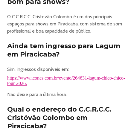
bom para shows?
mais próximo do artista e viver a experiência
intensamente.
O C.C.R.C.C. Cristóvão Colombo é um dos principais
🎫 Área VIP:
espaços para shows em Piracicaba, com sistema de som
Setor com visão privilegiada e mais conforto, perfeito para
profissional e boa capacidade de público.
curtir o show com mais espaço e comodidade.
🎫 Mezanino +18:
Ainda tem ingresso para Lagum
Área elevada com open bar, oferecendo uma experiência
em Piracicaba?
exclusiva, confortável e com ótima visão do evento.
Oferece cerveja, água e refrigerante a vontade. A entrada
de menores de idade não é permitida mesmo que
Sim, ingressos disponíveis em:
acompanhados dos pais ou responsáveis legais.
https://www.icones.com.br/evento/264631-lagum-chico-chico-
Este evento poderá ser gravado, filmado ou fotografado.
tour-2026.
Ao participar do evento o portador do ingresso concorda
Não deixe para a última hora.
e autoriza a utilização gratuita de sua imagem por prazo
indeterminado.
Qual o endereço do C.C.R.C.C.
Observe os detalhes de cada setor para garantir o espaço
Cristóvão Colombo em
compatível com suas preferências.
Piracicaba?
A Icones reserva o direito de realizar análise de pedidos e
possíveis confirmações de dados. Mantenha seu cadastro