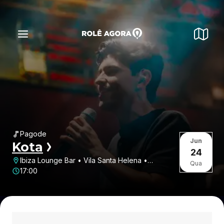
Pagode
Jun
Kota
24
Ibiza Lounge Bar • Vila Santa Helena •
Qua
Presidente Prudente • SP
17:00