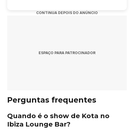
🔊 Sistema de som imersivo que coloca você no centro da
emoção
CONTINUA DEPOIS DO ANÚNCIO
🎤 Shows ao vivo antes e após as partidas
💺 Cadeiras confortáveis e ambiente seguro para toda a
família
📸 Ativações interativas e espaços instagramáveis para
registrar momentos inesquecíveis
ESPAÇO PARA PATROCINADOR
🎊 Muita animação, energia e a verdadeira atmosfera de
uma grande arena esportiva
Garanta seu ingresso e faça parte da arena de torcedores
mais animada da cidade! 🏟️🔥⚽
Perguntas frequentes
Quando é o show de Kota no
Ibiza Lounge Bar?