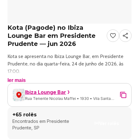
Kota (Pagode) no Ibiza
Lounge Bar em Presidente
Prudente — jun 2026
Kota se apresenta no Ibiza Lounge Bar, em Presidente
Prudente, no dia quarta-feira, 24 de junho de 2026, às
17:00.
ler mais
O show é do estilo Pagode e reúne fãs para uma noite de
Ibiza Lounge Bar
música ao vivo.
Rua Tenente Nicolau Maffei • 1930 • Vila Santa
Helena • Presidente Prudente - SP
Endereço: R. Ten. Nicolau Maffei, 1930 - Vila Santa
+
65
rolês
Helena, Pres. Prudente - SP, 19015-021, Brasil.
Encontrados em
Presidente
Ver rolês
Prudente, SP
Consulte informações e ingressos nos canais oficiais do
evento.