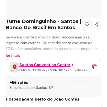
Turne Dominguinho - Santos |
Banco Do Brasil Em Santos
Se você é cliente Banco do Brasil, adquira aqui o seu
ingresso com cartões BB, com desconto exclusivo de
30%, não-cumulativo, podendo parcelar sua compra em
até 6 vezes sem juros.
ler mais
Limite de até 06 (seis) ingressos por CPF.
Santos Convention Center
ATENÇÃO!
Praça Almirante Gago Coutinho • 29 • Ponta da
Seu QR code estará disponível exclusivamente no
Praia • Santos - SP
aplicativo da Ingresse.com, baixe para visualizar.
+
56
rolês
♦️ Não será possível entrar utilizando ingressos impressos
Ver rolês
Encontrados em
Santos, SP
ou capturas de tela.
♦️ O número de transferências dos seus ingressos é
Hospedagem perto do João Gomes
limitada e desativada no dia do evento. Faça as
transferências necessárias antecipadamente.