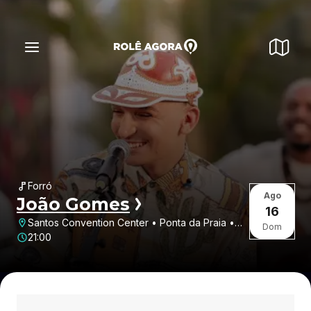
Forró
Ago
João Gomes
16
Santos Convention Center • Ponta da Praia •
Dom
Santos • SP
21:00