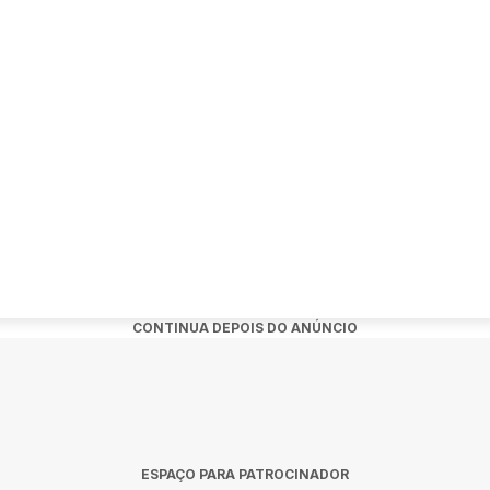
nho-em-campinas-bb
CONTINUA DEPOIS DO ANÚNCIO
ESPAÇO PARA PATROCINADOR