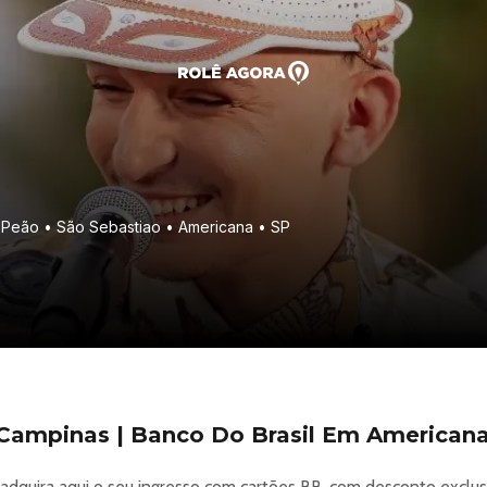
 Peão • São Sebastiao • Americana • SP
Campinas | Banco Do Brasil Em American
, adquira aqui o seu ingresso com cartões BB, com desconto exclu