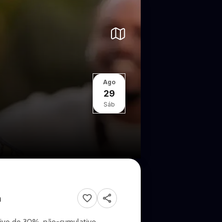
Ago
29
Sáb
a
sivo de 30%, não-cumulativo,