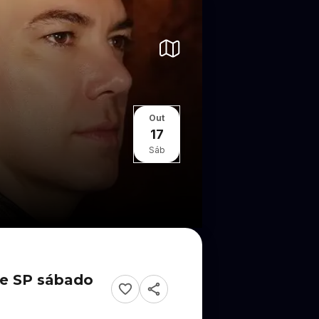
Out
17
Sáb
te SP sábado