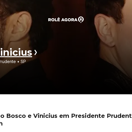
inicius
Prudente • SP
ão Bosco e Vinicius em Presidente Pruden
h