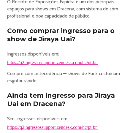
O Recinto de Exposições Fapidra é um dos principais
solicitar o cancelamento.
espaços para shows em Dracena, com sistema de som
Essa novidade veio para facilitar ainda mais sua
profissional e boa capacidade de público.
experiência, tornando o processo mais ágil e reduzindo a
necessidade de suporte manual. Aproveite!
Como comprar ingresso para o
show de Jiraya Uai?
https://q2ingressos.com.br/termos-de-transferencia
Ingressos disponíveis em:
______________________________________
https://q2ingressossupport.zendesk.com/hc/pt-br.
Objetos proibidos
Compre com antecedência — shows de Funk costumam
• Drogas, substâncias ilegais ou armas de qualquer
esgotar rápido.
tipo;
• Copos, garrafas ou vasilhames de vidro, metal ou
Ainda tem ingresso para Jiraya
plástico (mesmo que vazios);
Uai em Dracena?
• Objetos cortantes, pontiagudos ou que possam
causar ferimentos;
• Cosméticos e perfumes em embalagens de vidro ou
Sim, ingressos disponíveis em:
metal;
https://q2ingressossupport.zendesk.com/hc/pt-br.
• Substâncias tóxicas, fogos de artifício, sprays de