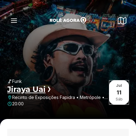
Funk
Jul
Jiraya Uai
11
Recinto de Exposições Fapidra • Metrópole •
Sáb
Dracena • SP
20:00