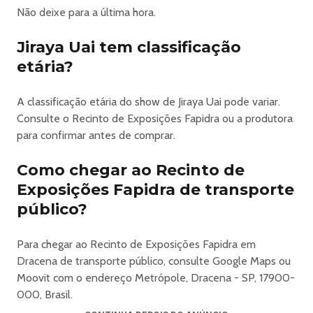
Não deixe para a última hora.
espuma e inflamáveis em geral;
• Capacetes de moto ou similares;
Jiraya Uai tem classificação
• Alimentos ou bebidas adquiridos fora do evento
etária?
(exceto mediante apresentação de receita médica);
• Roupas ou acessórios com partes pontiagudas ou
que representem risco à segurança do público;
A classificação etária do show de Jiraya Uai pode variar.
• Máscaras que cubram total ou parcialmente o rosto;
Consulte o Recinto de Exposições Fapidra ou a produtora
• Animais de estimação (qualquer espécie).
para confirmar antes de comprar.
Demais itens proibidos e permitidos serão divulgados nas
redes sociais oficiais do evento.
Como chegar ao Recinto de
______________________________________
Exposições Fapidra de transporte
Informações importantes
público?
• A Q2 Ingressos não faz parte da organização do
evento e não se responsabiliza pelo mesmo em nenhum
Para chegar ao Recinto de Exposições Fapidra em
nível, assim como não se responsabiliza pelas
Dracena de transporte público, consulte Google Maps ou
informações emitidas pelos organizadores. Possíveis
Moovit com o endereço Metrópole, Dracena - SP, 17900-
mudanças de horário ou local são de responsabilidade do
000, Brasil.
organizador.