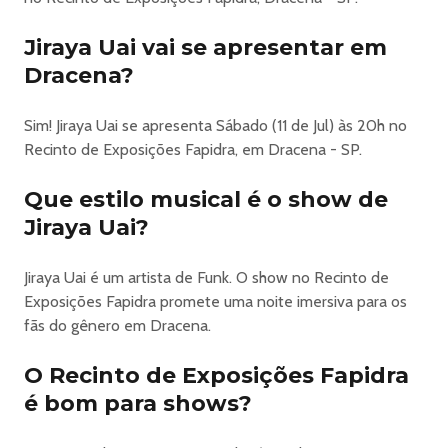
Informações importantes sobre ingressos
______________________________________
Jiraya Uai vai se apresentar em
Transferência de ingresso
Dracena?
Agora você pode transferir seu ingresso de forma prática
e segura, diretamente pelo APP ou site da Q2 Ingressos,
Sim! Jiraya Uai se apresenta Sábado (11 de Jul) às 20h no
sem burocracia.
Recinto de Exposições Fapidra, em Dracena - SP.
Como funciona:
1. Acesse a aba "Meus Ingressos" no site.
Que estilo musical é o show de
2. Selecione o ingresso desejado.
Jiraya Uai?
3. Insira os dados do novo titular.
4. O novo titular receberá a solicitação e deverá aceitar os
termos de uso pelo APP Q2 Ingressos para
Jiraya Uai é um artista de Funk. O show no Recinto de
concluir a transferência.
Exposições Fapidra promete uma noite imersiva para os
Importante:
fãs do gênero em Dracena.
• A transferência pode ser realizada até 12 horas antes
do início do evento.
O Recinto de Exposições Fapidra
• O novo titular poderá visualizar todas as informações
é bom para shows?
do ingresso.
• Após a conclusão da transferência, não será possível