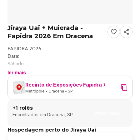
Jiraya Uai + Muierada -
Fapidra 2026 Em Dracena
FAPIDRA 2026
Data:
Sábado
, 11 de Julho
ler mais
Abertura dos portões:
Recinto de Exposições Fapidra
20h00
Metrópole • Dracena - SP
Local:
Recinto de Exposições Fapidra - Dracena, SP
+
1
rolês
______________________________________
Ver rolês
Encontrados em
Dracena, SP
Instagram do evento
@fapidra_dracena
Hospedagem perto do Jiraya Uai
______________________________________
Descrição do evento