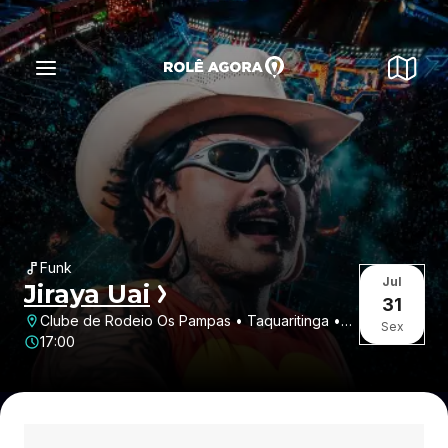
Funk
Jul
Jiraya Uai
31
Clube de Rodeio Os Pampas • Taquaritinga •
Sex
SP
17:00