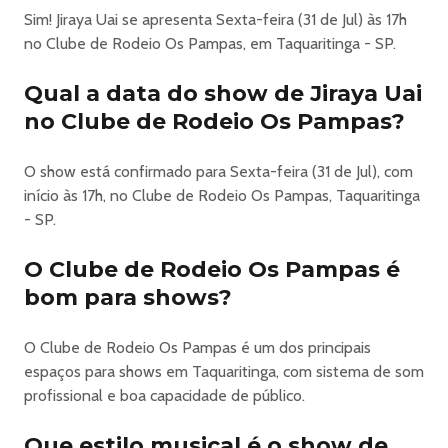
Sim! Jiraya Uai se apresenta Sexta-feira (31 de Jul) às 17h
Festa Do Peao Taquaritinga 2026 Em Taquaritinga -
no Clube de Rodeio Os Pampas, em Taquaritinga - SP.
Humberto E Ronaldo + Jiraya Uai
Qual a data do show de Jiraya Uai
A Festa do Peão de Taquaritinga 2026 promete quatro
no Clube de Rodeio Os Pampas?
dias de muita emoção, tradição e grandes shows.
De 29 de Julho a 01 de Agosto, o evento reúne nomes
O show está confirmado para Sexta-feira (31 de Jul), com
como Padre Antônio Maria na abertura, Leonardo,
início às 17h, no Clube de Rodeio Os Pampas, Taquaritinga
Humberto & Ronaldo, Jiraya Uai e o encerramento com
- SP.
Diego & Arnaldo, além da continuação do legado de
Milionário & José Rico com Marcos Paulo & Marcelo.
O Clube de Rodeio Os Pampas é
Com rodeio, estrutura completa e um ambiente
bom para shows?
inesquecível, é o destino certo para quem busca diversão
e cultura sertaneja.
Prepare seu chapéu e venha viver essa experiência!
O Clube de Rodeio Os Pampas é um dos principais
Classificação etária:
espaços para shows em Taquaritinga, com sistema de som
* Menor de 16 anos acompanhados de pais ou
profissional e boa capacidade de público.
responsáveis legais.
* Setores Open Bar apenas +18.
Que estilo musical é o show de