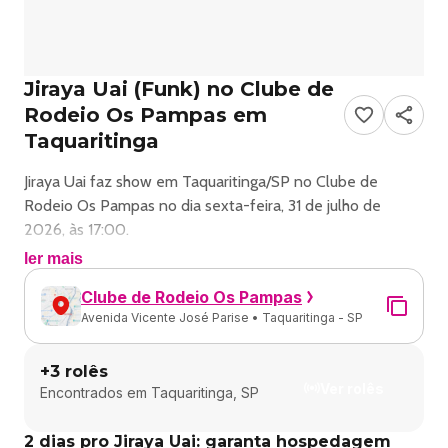
Jiraya Uai (Funk) no Clube de
Rodeio Os Pampas em
Taquaritinga
Jiraya Uai faz show em Taquaritinga/SP no Clube de
Rodeio Os Pampas no dia sexta-feira, 31 de julho de
2026, às 17:00.
ler mais
O evento será do estilo Funk e promete reunir fãs para
Clube de Rodeio Os Pampas
uma noite especial de música ao vivo.
Avenida Vicente José Parise • Taquaritinga - SP
O show acontece no Clube de Rodeio Os Pampas, um
+
3
rolês
espaço conhecido por receber eventos na cidade de
Ver rolês
Encontrados em
Taquaritinga, SP
Taquaritinga.
2 dias pro Jiraya Uai: garanta hospedagem
Endereço: Av. Vicente José Parise - Taquaritinga, SP,