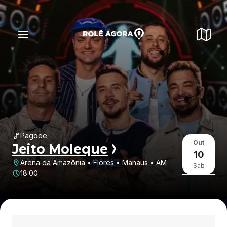
Pagode
Out
Jeito Moleque
10
Arena da Amazônia • Flores • Manaus • AM
Sáb
18:00