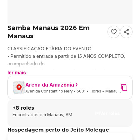
Samba Manaus 2026 Em
Manaus
CLASSIFICAÇÃO ETÁRIA DO EVENTO:
• Permitido a entrada a partir de 15 ANOS COMPLETO,
acompanhado do
pais ou responsáveis legais, ambos munidos de
ler mais
documentos com foto.
Arena da Amazônia
É PROIBIDO ENTRADA PARA MENORES DE 15 ANOS.
Avenida Constantino Nery • 5001 • Flores • Manaus
ORIENTAÇÕES GERAIS NA ENTRADA DO EVENTO
- AM
INGRESSO ON-LINE:
+
8
rolês
O ingresso é nominal, é obrigatório a apresentação do
Ver rolês
Encontrados em
Manaus, AM
ingresso em forma digital ou
impressa, juntamente
Hospedagem perto do Jeito Moleque
com DOCUMENTO COM FOTO para entrada no evento.
ENTRADA DE PCD ONLINE OU FISICO: