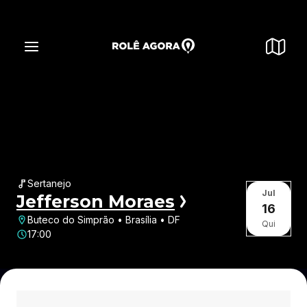
Sertanejo
Jul
Jefferson Moraes
16
Buteco do Simprão • Brasília • DF
Qui
17:00