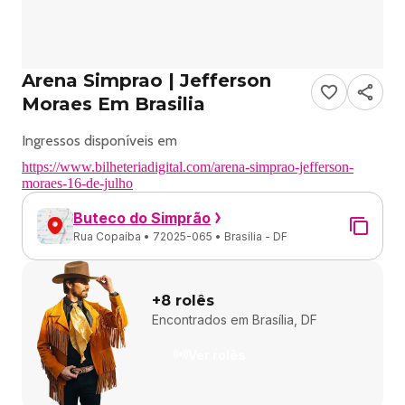
Arena Simprao | Jefferson
Moraes Em Brasilia
https://www.bilheteriadigital.com/arena-simprao-jefferson-
moraes-16-de-julho
Buteco do Simprão
Rua Copaíba • 72025-065 • Brasília - DF
+
8
rolês
Encontrados em
Brasília, DF
Ver rolês