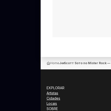
Home
Jeғғ Ѕcoтт Ѕoтo no Mister Rock —
EXPLORAR
Artistas
Cidades
Locais
SOBRE