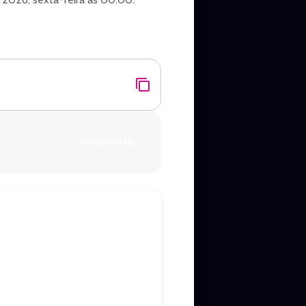
Ver rolês
oofficial em um encontro histórico
 e outros projetos que marcaram a
tr leomancinimusic felipeandreoli