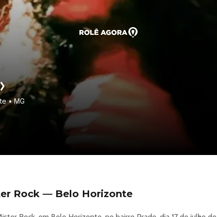
nte • MG
ster Rock — Belo Horizonte
ster Rock, em Belo Horizonte, no bairro Prado, dia 17 de julho d