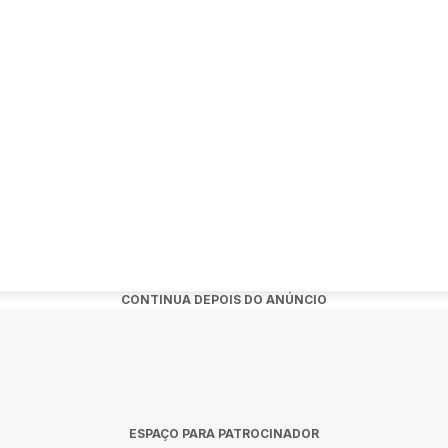
noites que não dá pra ficar de fora!
Teletón
Era
erix
ro Araújo Vianna
ter Rock
rine Hall
entos
niversidad de Medellín
ter
CONTINUA DEPOIS DO ANÚNCIO
s estão no link da bio.
dasdorock #latinamericantour #ericmartin
ESPAÇO PARA PATROCINADOR