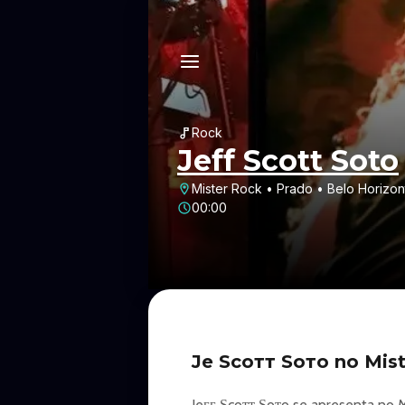
Rock
Jeff Scott Soto
Mister Rock • Prado • Belo Horizo
00:00
Jeғғ Ѕcoтт Ѕoтo no Mi
Jeғғ Ѕcoтт Ѕoтo se apresenta no Mi