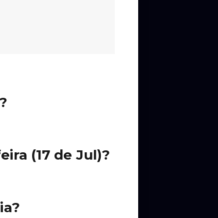
e?
ra (17 de Jul)?
ia?