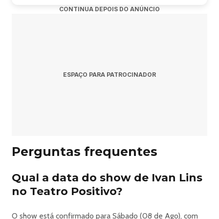
Pergunta: Quando acontece o show de Ivan Lins em
CONTINUA DEPOIS DO ANÚNCIO
Curitiba?
Resposta: O show acontece sábado, 8 de agosto de 2026
às 18:00.
Pergunta: Onde acontece o evento?
ESPAÇO PARA PATROCINADOR
Resposta: O evento acontece no Teatro Positivo em
Curitiba.
Pergunta: Onde comprar ingressos?
Perguntas frequentes
Resposta: Os ingressos podem ser adquiridos no link
oficial do evento:
Qual a data do show de Ivan Lins
https://www.diskingressos.com.br/evento/3184/08-08-
2026/pr/curitiba/ivan-lins-80-anos.
no Teatro Positivo?
O show está confirmado para Sábado (08 de Ago), com