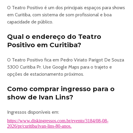
Talento que já chamava a atenção da família ainda bebê,
O Teatro Positivo é um dos principais espaços para shows
ou
em Curitiba, com sistema de som profissional e boa
nos saraus familiares e festinhas infantis, quando o
capacidade de público.
menino Ivan
soltava a voz sem pudor. Autodidata do piano,
Qual o endereço do Teatro
desenvolveu
Positivo em Curitiba?
uma maneira muito pessoal de abordar o instrumento,
cantando e se movimentando com um vigor contagiante.
Foi assim que conquistou a plateia do 5º FIC – Festival
O Teatro Positivo fica em Pedro Viriato Parigot De Souza
Internacional da Canção, em 1970. Sua “O amor é o meu
5300 Curitiba Pr. Use Google Maps para o trajeto e
país com o primeiro grande parceiro Ronaldo Monteiro de
opções de estacionamento próximos.
Souza, ficara em 2º lugar. Ao mesmo tempo, “Madalena
estourava na voz de Elis Regina. O recém-formado
Como comprar ingresso para o
engenheiro químico teve que refazer a fórmula do seu
show de Ivan Lins?
futuro. Com o segundo parceiro, Vítor Martins, Ivan cria,
entre os anos1970 e 2000, mais um punhado de
Ingressos disponíveis em:
sucessos e canções inesquecíveis, como “Abre-alas ,
https://www.diskingressos.com.br/evento/3184/08-08-
“Somos todos iguais esta noite, “Começar de novo, “Aos
2026/pr/curitiba/ivan-lins-80-anos.
nossos filhos. E as trilhas de novelas levam suas músicas a