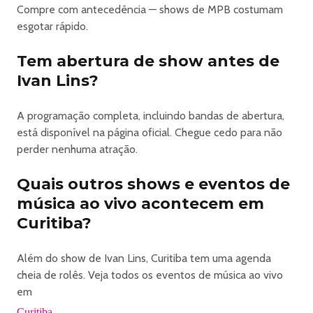
Compre com antecedência — shows de MPB costumam
milhões de pessoas, em canções inesquecíveis como
esgotar rápido.
“Vitoriosa“, Iluminados, “Lembra de mim, Lua soberana.
Cantoras e cantores como a já citada Elis, Simone, Fafá de
Tem abertura de show antes de
Belém, Emilio Santiago, Leny Andrade, Nana Caymmi, Gal
Costa , Zizi Possi e tantas outras ajudam a perpetuar suas
Ivan Lins?
lindas canções.
Ao mesmo tempo, sua obra ganha o mundo através das
A programação completa, incluindo bandas de abertura,
mãos do produtor americano Quincy Jones, e nas vozes
está disponível na página oficial. Chegue cedo para não
de George Benson, Ella Fitzgerald, Sarah Vaughan, Barbra
perder nenhuma atração.
Streisand, Sting, Jorge Drexler, Carlos do Carmo e muitos
outros. Sua música é gravada por artista de todos os
Quais outros shows e eventos de
cantos do planeta, e seus shows esgotam, dos EUA ao
música ao vivo acontecem em
Japão.
Curitiba?
Aos 80 anos, Ivan Lins sabe de sua trajetória vitoriosa. É
hora de comemorar
Além do show de Ivan Lins, Curitiba tem uma agenda
cheia de rolês. Veja todos os eventos de música ao vivo
https://www.diskingressos.com.br/evento/3184/08-08-
em
2026/pr/curitiba/ivan-lins-80-anos
Curitiba