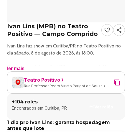
Ivan Lins (MPB) no Teatro
Positivo — Campo Comprido
Ivan Lins faz show em Curitiba/PR no Teatro Positivo no
dia sábado, 8 de agosto de 2026, às 18:00.
O evento será do estilo MPB e promete reunir fãs para
ler mais
uma noite especial de música ao vivo.
Teatro Positivo
Rua Professor Pedro Viriato Parigot de Souza •
O show acontece no Teatro Positivo, um espaço
5300 • Campo Comprido • Curitiba - PR
conhecido por receber eventos na cidade de Curitiba.
+
104
rolês
Ver rolês
Encontrados em
Curitiba, PR
Endereço: Pedro Viriato Parigot De Souza 5300 Curitiba
Pr.
1 dia pro Ivan Lins: garanta hospedagem
antes que lote
Ingressos disponíveis pelo diskingressos.com.br. Confira