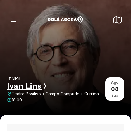
MPB
Ago
Ivan Lins
08
Teatro Positivo • Campo Comprido • Curitiba •
Sáb
PR
18:00