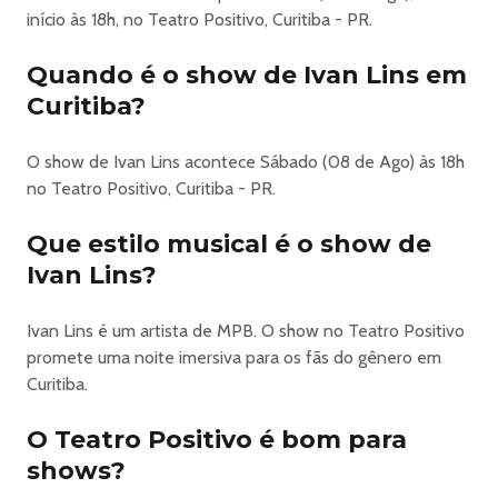
início às 18h, no Teatro Positivo, Curitiba - PR.
Ivan Lins - 80 Anos Em Curitiba
Quando é o show de Ivan Lins em
Em roteiro afetivo que foge do óbvio Ivan Lins comemora
Curitiba?
seus
80 anos cercado por sucessos, lembranças, família e
amigos.
O show de Ivan Lins acontece Sábado (08 de Ago) às 18h
“Eu me lembro...
no Teatro Positivo, Curitiba - PR.
”
Assim começa a letra de “Agora, sucesso do início da
Que estilo musical é o show de
carreira
Ivan Lins?
de Ivan Lins, em 1970. Passados 55 anos, o cantor e
compositor
Ivan Lins é um artista de MPB. O show no Teatro Positivo
carioca chega aos 80 anos, carregado de lembranças e
promete uma noite imersiva para os fãs do gênero em
histórias que moldaram suas músicas. Afinal, a majestosa
Curitiba.
obra
de Ivan Lins não deixa dúvidas sobre seu talento para
O Teatro Positivo é bom para
criar
shows?
canções belas, perenes e inesquecíveis.