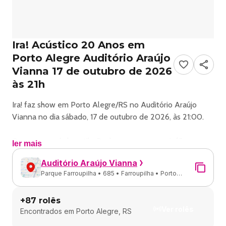
Ira! Acústico 20 Anos em
Porto Alegre Auditório Araújo
Vianna 17 de outubro de 2026
às 21h
Ira! faz show em Porto Alegre/RS no Auditório Araújo
Vianna no dia sábado, 17 de outubro de 2026, às 21:00.
O evento será do estilo Rock e promete reunir fãs para
ler mais
uma noite especial de música ao vivo.
Auditório Araújo Vianna
Parque Farroupilha • 685 • Farroupilha • Porto
O show acontece no Auditório Araújo Vianna, um espaço
Alegre - RS
conhecido por receber eventos na cidade de Porto
+
87
rolês
Alegre.
Ver rolês
Encontrados em
Porto Alegre, RS
Endereço: Parque Farroupilha, 685.