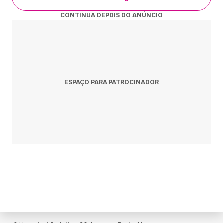
Meia entrada (desconto de 50%): R$ 170
CONTINUA DEPOIS DO ANÚNCIO
Inteira: R$ 340
Plateia Gold:
Inteira solidária (todas as pessoas podem comprar
mediante a doação de 1kg de alimento não perecível): R$
260
Meia entrada (desconto de 50%): R$ 240
ESPAÇO PARA PATROCINADOR
Inteira: R$ 480
Pista Lateral em Pé (direita / esquerda):
Inteira solidária (todas as pessoas podem comprar
mediante a doação de 1kg de alimento não perecível): R$
120
Meia entrada (desconto de 50%): R$ 100
Inteira: R$ 200
Lote 2:
Plateia Alta Lateral:
Inteira solidária (todas as pessoas podem comprar
mediante a doação de 1kg de alimento não perecível): R$