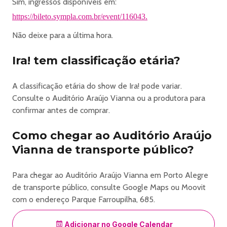
Sim, ingressos disponíveis em:
120
https://bileto.sympla.com.br/event/116043.
Meia entrada (desconto de 50%): R$ 100
Inteira: R$ 200
Não deixe para a última hora.
Plateia Alta Central:
Inteira solidária (todas as pessoas podem comprar
Ira! tem classificação etária?
mediante a doação de 1kg de alimento não perecível): R$
150
A classificação etária do show de Ira! pode variar.
Meia entrada (desconto de 50%): R$ 130
Consulte o Auditório Araújo Vianna ou a produtora para
Inteira: R$ 260
confirmar antes de comprar.
Plateia Baixa Lateral:
Inteira solidária (todas as pessoas podem comprar
Como chegar ao Auditório Araújo
mediante a doação de 1kg de alimento não perecível): R$
Vianna de transporte público?
160
Meia entrada (desconto de 50%): R$ 140
Para chegar ao Auditório Araújo Vianna em Porto Alegre
Inteira: R$ 280
de transporte público, consulte Google Maps ou Moovit
Plateia Baixa Central:
com o endereço Parque Farroupilha, 685.
Inteira solidária (todas as pessoas podem comprar
mediante a doação de 1kg de alimento não perecível): R$
Adicionar no Google Calendar
190