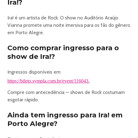
Ira!?
Onde: Auditório Araújo Vianna (Avenida Osvaldo Aranha,
685)
Quando: 17 de outubro, sábado, às 21h
Ira! é um artista de Rock. O show no Auditório Araújo
Abertura da casa: 19h30
Vianna promete uma noite imersiva para os fãs do gênero
Classificação: 16 anos. Menores de 16 anos acompanhados
em Porto Alegre.
por responsável legal.
Crianças até 24 meses não pagam entrada e ficam no
Como comprar ingresso para o
colo dos responsáveis durante a apresentação. A partir
show de Ira!?
de 02 anos e 1 dia, a criança paga meia-entrada mediante
apresentação da carteira de identidade ou certidão de
Ingressos disponíveis em:
nascimento.
https://bileto.sympla.com.br/event/116043.
INGRESSOS:
* O Auditório Araújo Vianna não se responsabiliza por
Compre com antecedência — shows de Rock costumam
ingressos comprados na plataforma Viagogo e em outros
esgotar rápido.
canais não oficiais.
Lote 1:
Ainda tem ingresso para Ira! em
Plateia Alta Lateral:
Porto Alegre?
Inteira solidária (todas as pessoas podem comprar
mediante a doação de 1kg de alimento não perecível): R$