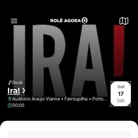
Rock
Out
Ira!
17
Auditório Araújo Vianna • Farroupilha • Porto
Sáb
Alegre • RS
00:00