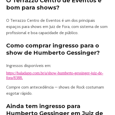
O Terrazzo Centro de Eventos é
Reconhecido como um dos principais nomes do rock
bom para shows?
nacional,
Gessinger
O Terrazzo Centro de Eventos é um dos principais
revisita sucessos eternizados na trajetória dos
espaços para shows em Juiz de Fora, com sistema de som
Engenheiros do Hawaii, em versões acústicas que
profissional e boa capacidade de público.
ressaltam letras profundas, melodias marcantes e a
conexão única com o público.
Como comprar ingresso para o
ATRAÇÕES:
show de Humberto Gessinger?
HUMBERTOR GESSINGER
SETORES E ÁREAS:
LOUNGES (
Ingressos disponíveis em:
Open Bar Premium
https://baladapp.com.br/a/show-humberto-gessinger-juiz-de-
)
fora/8388.
Setor premium com espaço exclusivo para 12 pessoas;
Compre com antecedência — shows de Rock costumam
Piso elevado;
esgotar rápido.
Bistrô e sofá;
Atendimento de garçons;
Ainda tem ingresso para
Acesso a todos os setores do evento;
Humberto Gessinger em Juiz de
Serviço de