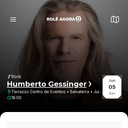
Rock
Jun
Humberto Gessinger
05
Terrazzo Centro de Eventos • Salvaterra • Juiz
Sex
de Fora • MG
18:00