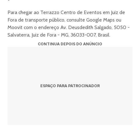
Open Bar
)
Para chegar ao Terrazzo Centro de Eventos em Juiz de
Setor próximo ao palco;
Fora de transporte público, consulte Google Maps ou
Visão privilegiada;
Moovit com o endereço Av. Deusdedith Salgado, 5050 -
Acesso à Área Vip;
Salvaterra, Juiz de Fora - MG, 36033-007, Brasil.
Serviço de
CONTINUA DEPOIS DO ANÚNCIO
Open Bar
: cerveja, vodka, suco, refri e água.
ÁREA VIP
(
Open Bar
)
ESPAÇO PARA PATROCINADOR
Setor com menor custo benefício;
Serviço de
Open Bar
: cerveja, água e refri.
CLASSIFICAÇÃO:
+18 (
Menores de 18 anos apenas acompanhados dos pais ou