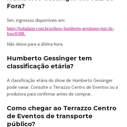
Fora?
O
pen bar
: água, água com gás, refrigerante, suco, cerveja, vodka,
Sim, ingressos disponíveis em:
whisky.
https://baladapp.com.br/a/show-humberto-gessinger-juiz-de-
BISTRÔ
fora/8388.
(
Não deixe para a última hora.
Open Bar
)
Humberto Gessinger tem
Setor premium com bistrô e banquetas para 4 e 6
classificação etária?
pessoas;
Visão privilegiada;
A classificação etária do show de Humberto Gessinger
Atendimento de garçons;
pode variar. Consulte o Terrazzo Centro de Eventos ou a
Acesso ao Frontstage e Área Vip;
produtora para confirmar antes de comprar.
Serviço de
Open Bar
Como chegar ao Terrazzo Centro
: Refrigerante, suco, cerveja, vodka.
de Eventos de transporte
FRONTSTAGE
(
público?