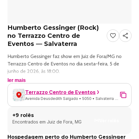
Humberto Gessinger (Rock)
no Terrazzo Centro de
Eventos — Salvaterra
Humberto Gessinger faz show em Juiz de Fora/MG no
Terrazzo Centro de Eventos no dia sexta-feira, 5 de
junho de 2026, às 18:00.
ler mais
O evento será do estilo Rock e promete reunir fãs para
Terrazzo Centro de Eventos
uma noite especial de música ao vivo.
Avenida Deusdedith Salgado • 5050 • Salvaterra •
Juiz de Fora - MG
O show acontece no Terrazzo Centro de Eventos, um
+
9
rolês
espaço conhecido por receber eventos na cidade de Juiz
Ver rolês
Encontrados em
Juiz de Fora, MG
de Fora.
Hospedagem perto do Humberto Gessinger
Endereço: Av. Deusdedith Salgado, 5050 - Salvaterra, Juiz