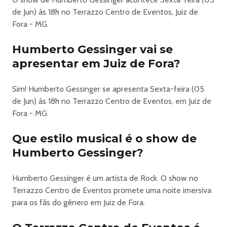
de Jun) às 18h no Terrazzo Centro de Eventos, Juiz de
Show Humberto Gessinger Em Juiz De Fora
Fora - MG.
DATA:
Humberto Gessinger vai se
05 de Junho de 2026
apresentar em Juiz de Fora?
LOCAL:
Centro de Eventos Terrazzo - Juiz de Fora / MG
ABERTURA DOS PORTÕES:
Sim! Humberto Gessinger se apresenta Sexta-feira (05
21h00
de Jun) às 18h no Terrazzo Centro de Eventos, em Juiz de
Humberto Gessinger
Fora - MG.
chega a Juiz de Fora com o encerramento da turnê
Que estilo musical é o show de
“Acústicos Engenheiros do Hawaii”
No dia 05 de junho, o
Humberto Gessinger?
Humberto Gessinger
desembarca em Juiz de Fora para uma noite histórica no
Humberto Gessinger é um artista de Rock. O show no
Terrazzo. O artista apresenta o aguardado encerramento
Terrazzo Centro de Eventos promete uma noite imersiva
da turnê Acústicos Engenheiros do Hawaii, em um show
para os fãs do gênero em Juiz de Fora.
especial que promete emoção, nostalgia e grandes
clássicos que marcaram gerações.