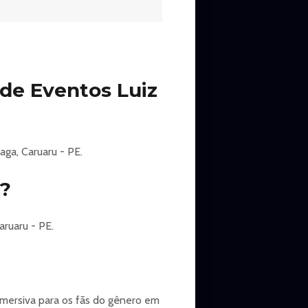
 de Eventos Luiz
digo de barras. Lembre-se que não
aga, Caruaru - PE.
u?
s, foguetes, objetos cortantes ou
ruaru - PE.
 e gravados durante a realização
imersiva para os fãs do gênero em
fins.