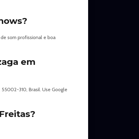
ias do evento.
shows?
imimos ingresso.
de som profissional e boa
ento. Lei: Lei 13.455/2017
nzaga em
, 55002-310, Brasil. Use Google
Freitas?