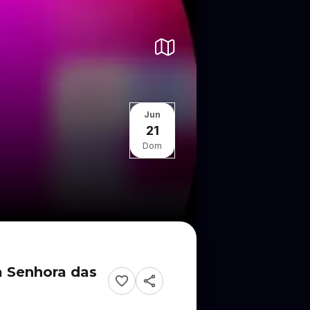
Jun
21
Dom
a Senhora das