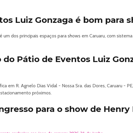
gressos comprados a terceiros, ou seja, use sempre os canais ofic
baixo do valor de mercado e muita facilidade na compra.
ntos Luiz Gonzaga é bom para 
TAS.
dor. Em caso de roubo, furto ou fenômeno da natureza, não reimpr
 código de barra. Guarde em um local seco e seguro.
é um dos principais espaços para shows em Caruaru, com sistema 
os de venda físicos podem variar de acordo com a forma de pagam
marote-exclusive-sao-joao-de-caruaru-2026-21-de-junho
 do Pátio de Eventos Luiz Go
ica em R. Agnelo Dias Vidal - Nossa Sra. das Dores, Caruaru - PE
estacionamento próximos.
gresso para o show de Henry 