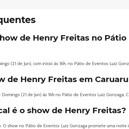
 SÃO JOÃO DE CARUARU 2026
quentes
 CARUARU
show de Henry Freitas no Pátio
AL, MAGNÍFICOS, LUAN SANTANA, HENRY FREITAS
E / APLICATIVO, COMO VOU ENTRAR NO EVENTO?
s do aplicativo da Bilheteria Digital. A validação é feita pelo có
go (21 de Jun), com início às 16h, no Pátio de Eventos Luiz Gonz
 dúvidas sobre ingressos na Central de Ajuda > Ingressos.
w de Henry Freitas em Caruar
 local e setor indicado.
cias do evento de pessoas portando armas de qualquer tipo, caixa
m causar ferimentos a terceiros.
Domingo (21 de Jun) às 16h no Pátio de Eventos Luiz Gonzaga, Ca
s de quaisquer natureza é proibida.
lcoólicas por menores de idade.
cal é o show de Henry Freitas?
o.
xpressamente aceitar que sua imagem e áudio possam ser captados
rró. O show no Pátio de Eventos Luiz Gonzaga promete uma noite 
e definitivo, todos os direitos de imagem e áudio para todos os 