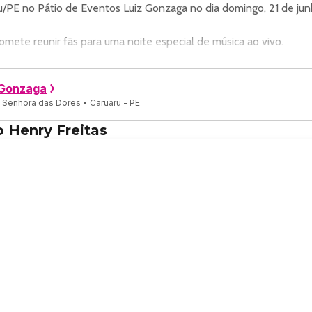
u/PE no Pátio de Eventos Luiz Gonzaga no dia domingo, 21 de jun
omete reunir fãs para uma noite especial de música ao vivo.
tos Luiz Gonzaga, um espaço conhecido por receber eventos na 
 Gonzaga
 Senhora das Dores • Caruaru - PE
ossa Sra. das Dores, Caruaru - PE, 55002-310, Brasil.
 Henry Freitas
adigital. Confira no link oficial do evento:
marote-exclusive-sao-joao-de-caruaru-2026-21-de-junho.
as/.
trair fãs na cidade de Caruaru.