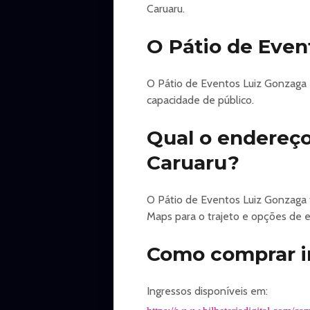
Caruaru.
· Não nos responsabilizamos por in
· Desconfie sempre de ingressos a
O Pátio de Eve
· Não compre ingressos a CAMBIS
· O ingresso é um título ao porta
· Não dobre o ingresso e proteja o
O Pátio de Eventos Luiz Gonzaga 
Os valores dos ingressos nos pont
capacidade de público.
https://www.bilheteriadigital.com/ca
Qual o endereço
Caruaru?
O Pátio de Eventos Luiz Gonzaga f
Maps para o trajeto e opções de 
Como comprar in
Ingressos disponíveis em: