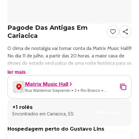
Pagode Das Antigas Em
Cariacica
O clima de nostalgia vai tomar conta da Matrix Music Hall!!!
No dia 11 de julho, a partir das 20 horas, a maior casa de
shows do estado será palco de uma noite histórica para os
amantes do verdadeiro pagode da antiga. Um encontro
ler mais
especial com grupos e artistas que emocionaram o Brasil
Matrix Music Hall
nos anos 90 e 2000, embalando histórias, romances e
Rua Waldemar Siepierski • 2 • Rio Branco •
momentos inesquecíveis.
Cariacica - ES
Prepare o coração para reviver sucessos que marcaram
+
1
rolês
gerações com grandes nomes do pagode carioca como
Ver rolês
Encontrados em
Cariacica, ES
Gustavo Lins, Nosso Sentimento, Disfarce, Tentasamba e
muito mais.
Hospedagem perto do Gustavo Lins
Será uma noite para cantar junto, matar a saudade e
sentir novamente a emoção dos grandes clássicos que