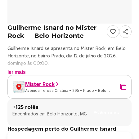
Guilherme Isnard no Mister
Rock — Belo Horizonte
Guilherme Isnard se apresenta no Mister Rock, em Belo
Horizonte, no bairro Prado, dia 12 de julho de 2026,
domingo às 00:00.
ler mais
Show de rock com Guilherme Isnard em Belo Horizonte.
Mister Rock
Avenida Teresa Cristina • 295 • Prado • Belo
Endereço: Avenida Tereza Cristina, 295 - Prado.
Horizonte - MG
+
125
rolês
Ingressos e valores: consulte os canais oficiais do evento.
Ver rolês
Encontrados em
Belo Horizonte, MG
🎸🔥 DIA MUNDIAL DO ROCK 2026 🔥🎸
Hospedagem perto do Guilherme Isnard
CPM 22 – Turnê 30 Anos • Camisa de Vênus – Turnê 40