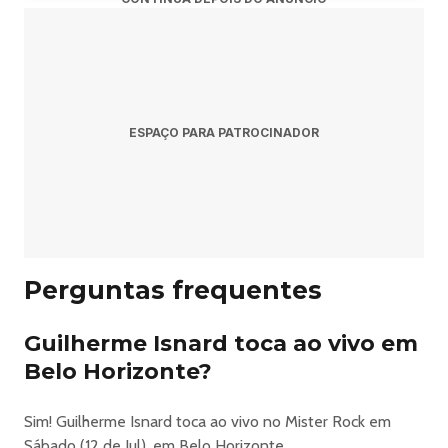
🎟️ Garanta seu ingresso antes que acabe, no Sympla ou
misterrock.com.br
ESPAÇO PARA PATROCINADOR
Perguntas frequentes
Guilherme Isnard toca ao vivo em
Belo Horizonte?
Sim! Guilherme Isnard toca ao vivo no Mister Rock em
Sábado (12 de Jul), em Belo Horizonte.