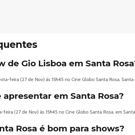
moto e sintonize direto no novo show do Gio Lisboa! Prepare-se 
amília em frente à TV. Com quadros, interação e histórias hilária
a criança que existe dentro de cada adulto, transformando a no
lado do guitarrista Gabriel Pinho, venha curtir o GIO DA FAMÍLIA 
quentes
o-da-familia-brasileira-28836
w de Gio Lisboa em Santa Rosa
xta-feira (27 de Nov) às 15h45 no Cine Globo Santa Rosa, Santa 
se apresentar em Santa Rosa?
a-feira (27 de Nov) às 15h45 no Cine Globo Santa Rosa, em Santa
anta Rosa é bom para shows?