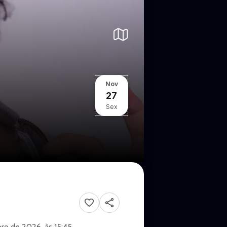
Nov
27
Sex
ro de 2026, às 15:45.