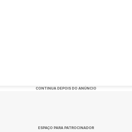
nto:
w de Gio Lisboa em Santa Rosa?
feira, 27 de novembro de 2026 às 15:45.
o?
Cine Globo Santa Rosa em Santa Rosa.
s?
CONTINUA DEPOIS DO ANÚNCIO
dquiridos no link oficial do evento:
o-da-familia-brasileira-28836.
a Rosa
ESPAÇO PARA PATROCINADOR