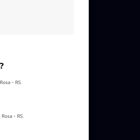
para uma noite divertida que te
s, um dos maiores nomes da
ite em uma grande diversão em
BRASILEIRA.
?
Rosa - RS.
 Rosa - RS.