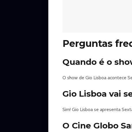
Aperte o botão do seu controle re
leva direto para os domingos em f
comédia da nova geração resgata 
família junto de muita música ao 
Perguntas fre
https://minhaentrada.com.br/evento/gi
Quando é o sho
O show de Gio Lisboa acontece Se
Gio Lisboa vai 
Sim! Gio Lisboa se apresenta Sext
O Cine Globo S