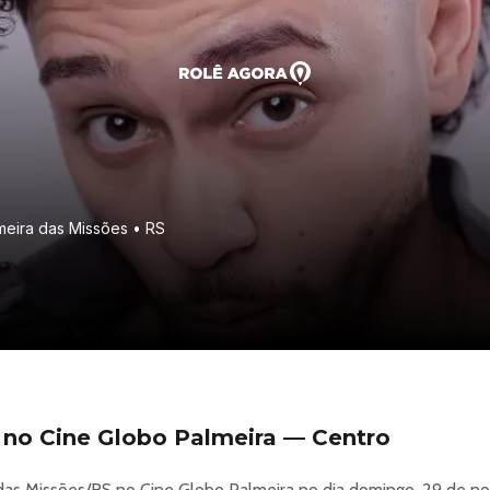
meira das Missões • RS
 no Cine Globo Palmeira — Centro
das Missões/RS no Cine Globo Palmeira no dia domingo, 29 de no