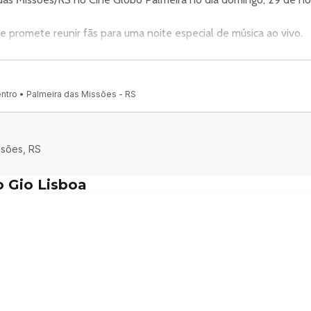
e promete reunir fãs para uma noite especial de música ao vivo.
lmeira, um espaço conhecido por receber eventos na cidade de 
ntro • Palmeira das Missões - RS
entro, Palmeira das Missões - RS, 98300-000, Brasil.
trada.com.br. Confira no link oficial do evento:
ssões, RS
o-da-familia-brasileira-28834.
 Gio Lisboa
a/.
ir fãs na cidade de Palmeira das Missões.