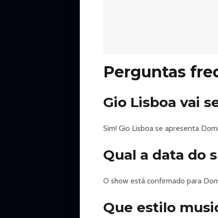
Aperte o botão do seu controle re
leva direto para os domingos em f
comédia da nova geração resgata 
família junto de muita música ao 
Perguntas fre
https://minhaentrada.com.br/evento/gi
Gio Lisboa vai 
Sim! Gio Lisboa se apresenta Dom
Qual a data do 
O show está confirmado para Domin
Que estilo musi