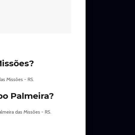
para uma noite divertida que te
s, um dos maiores nomes da
ite em uma grande diversão em
BRASILEIRA.
Missões?
as Missões - RS.
bo Palmeira?
lmeira das Missões - RS.