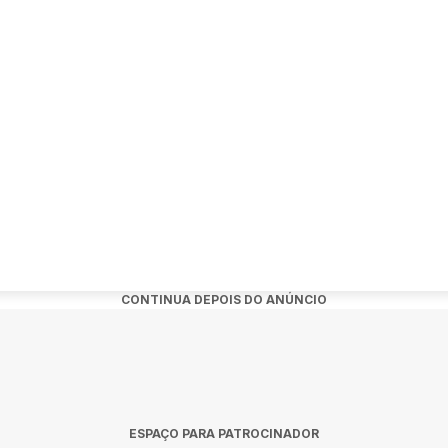
nto:
w de Gio Lisboa em Palmeira das Missões?
go, 29 de novembro de 2026 às 15:45.
o?
ine Globo Palmeira em Palmeira das Missões.
s?
CONTINUA DEPOIS DO ANÚNCIO
dquiridos no link oficial do evento:
o-da-familia-brasileira-28834.
eira Das Missoes
ESPAÇO PARA PATROCINADOR