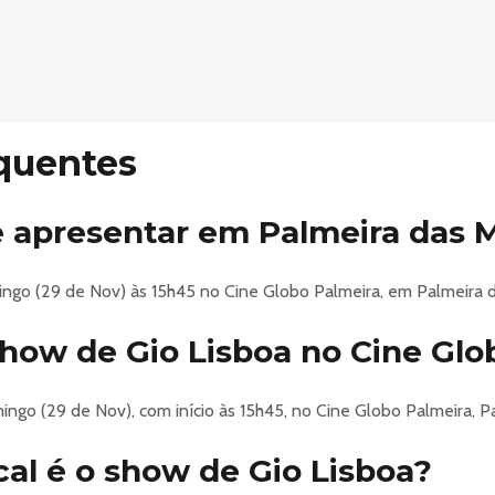
moto e sintonize direto no novo show do Gio Lisboa! Prepare-se 
amília em frente à TV. Com quadros, interação e histórias hilária
a criança que existe dentro de cada adulto, transformando a no
lado do guitarrista Gabriel Pinho, venha curtir o GIO DA FAMÍLIA 
quentes
o-da-familia-brasileira-28834
se apresentar em Palmeira das 
ingo (29 de Nov) às 15h45 no Cine Globo Palmeira, em Palmeira d
show de Gio Lisboa no Cine Glo
go (29 de Nov), com início às 15h45, no Cine Globo Palmeira, Pa
cal é o show de Gio Lisboa?