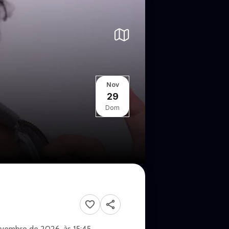
Nov
29
Dom
vembro de 2026, às 15:45.