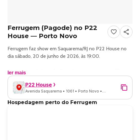
Ferrugem (Pagode) no P22
House — Porto Novo
Ferrugem faz show em Saquarema/RJ no P22 House no
dia sábado, 20 de junho de 2026, às 19:00.
O evento será do estilo Pagode e promete reunir fãs para
ler mais
uma noite especial de música ao vivo.
P22 House
Avenida Saquarema • 1061 • Porto Novo •
O show acontece no P22 House, um espaço conhecido
Saquarema - RJ
por receber eventos na cidade de Saquarema.
Hospedagem perto do Ferrugem
Endereço: Av. Saquarema, 1061 - Porto Novo, Saquarema
- RJ, 28991-311, Brasil.
Ingressos disponíveis pelo ingresse. Confira no link oficial