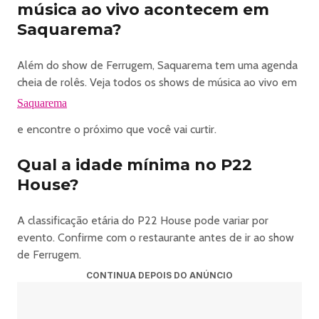
⸻
música ao vivo acontecem em
📲 FIQUE CONECTADO
Saquarema?
Acompanhe todas as novidades, atrações e conteúdos
exclusivos:
Além do show de Ferrugem, Saquarema tem uma agenda
Instagram: @riosurfmusicfestival
cheia de rolês. Veja todos os shows de música ao vivo em
⸻
Saquarema
🔞 CLASSIFICAÇÃO: 18 ANOS
Evento proibido para menores de idade.
e encontre o próximo que você vai curtir.
Qual a idade mínima no P22
https://www.ingresse.com/rio-surf-music-festival-2026
House?
A classificação etária do P22 House pode variar por
evento. Confirme com o restaurante antes de ir ao show
de Ferrugem.
CONTINUA DEPOIS DO ANÚNCIO