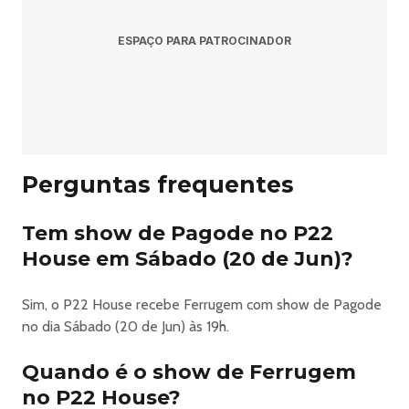
às 19:00.
ESPAÇO PARA PATROCINADOR
Pergunta: Onde acontece o evento?
Resposta: O evento acontece no P22 House em
Saquarema.
Pergunta: Onde comprar ingressos?
Perguntas frequentes
Resposta: Os ingressos podem ser adquiridos no link
Tem show de Pagode no P22
oficial do evento:
House em Sábado (20 de Jun)?
https://www.ingresse.com/rio-surf-music-festival-2026.
Sim, o P22 House recebe Ferrugem com show de Pagode
no dia Sábado (20 de Jun) às 19h.
Rio Surf Music Festival Em Saquarema - Mc Cabelinho +
Ferrugem
Quando é o show de Ferrugem
no P22 House?
🌊 RIO SURF MUSIC FESTIVAL — A MAIOR ONDA DO