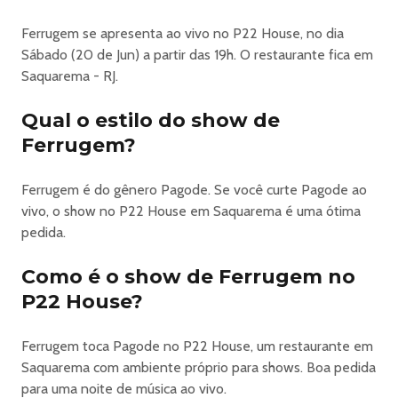
ANO ESTÁ DE VOLTA!
Ferrugem se apresenta ao vivo no P22 House, no dia
Prepare-se para viver uma experiência única onde música,
Sábado (20 de Jun) a partir das 19h. O restaurante fica em
surf e lifestyle se encontram em um dos cenários mais
Saquarema - RJ.
incríveis do Brasil.
Nos dias 19, 20, 21, 26 e 27 de junho, Saquarema — a
Qual o estilo do show de
capital do surf brasileiro — será palco de um dos eventos
Ferrugem?
mais aguardados do ano, acontecendo simultaneamente
ao Campeonato Mundial de Surf.
Serão dias intensos, reunindo grandes nomes da música,
Ferrugem é do gênero Pagode. Se você curte Pagode ao
atletas de elite e um público seleto na vibe perfeita.
vivo, o show no P22 House em Saquarema é uma ótima
⸻
pedida.
🎤 LINE-UP DE PESO
7 shows imperdíveis com artistas que dominam o cenário
Como é o show de Ferrugem no
atual:
P22 House?
OROCHI • L7NNON • CONE CREW DIRETORIA • +5521 •
ARCA DE NOÉ (DJ SET) • CABELINHO • FERRUGEM
Ferrugem toca Pagode no P22 House, um restaurante em
e muito mais surpresas!
Saquarema com ambiente próprio para shows. Boa pedida
⸻
para uma noite de música ao vivo.