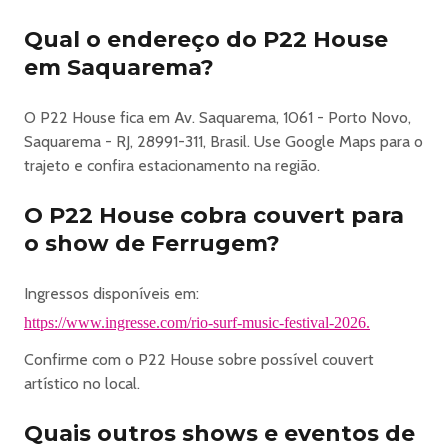
🏄‍♂️ EXPERIÊNCIA COMPLETA
Além dos shows, o evento contará com a presença de
Qual o endereço do P22 House
grandes atletas do surf mundial, artistas, influenciadores e
em Saquarema?
personalidades, criando uma atmosfera única que mistura
esporte, música e lifestyle.
O P22 House fica em Av. Saquarema, 1061 - Porto Novo,
⸻
Saquarema - RJ, 28991-311, Brasil. Use Google Maps para o
📍 LOCAL
trajeto e confira estacionamento na região.
O evento acontece no P22 House, um espaço paradisíaco
à beira da lagoa, com estrutura de alto nível e energia
O P22 House cobra couvert para
incomparável.
o show de Ferrugem?
📍 Avenida Saquarema, 1.061
📍 Aproximadamente 700 metros da praia
Um cenário perfeito para curtir cada momento com
Ingressos disponíveis em:
conforto e estilo.
https://www.ingresse.com/rio-surf-music-festival-2026.
⸻
Confirme com o P22 House sobre possível couvert
🥂 CAMAROTES EXCLUSIVOS
artístico no local.
Para quem busca uma experiência ainda mais premium,
com conforto, privacidade e atendimento diferenciado:
Quais outros shows e eventos de
📲 Reservas via WhatsApp: (21) 99501-8505