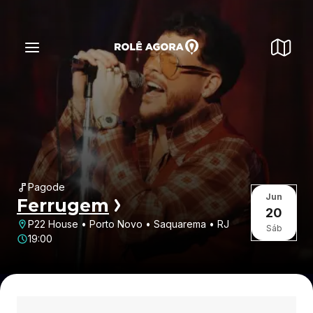
Pagode
Jun
Ferrugem
20
P22 House • Porto Novo • Saquarema • RJ
Sáb
19:00